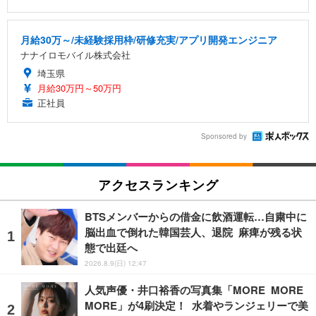
月給30万～/未経験採用枠/研修充実/アプリ開発エンジニア
ナナイロモバイル株式会社
埼玉県
月給30万円～50万円
正社員
Sponsored by
アクセスランキング
BTSメンバーからの借金に飲酒運転…自粛中に
脳出血で倒れた韓国芸人、退院 麻痺が残る状
態で出廷へ
2026.8.9(日) 12:47
人気声優・井口裕香の写真集「MORE MORE
MORE」が4刷決定！ 水着やランジェリーで美