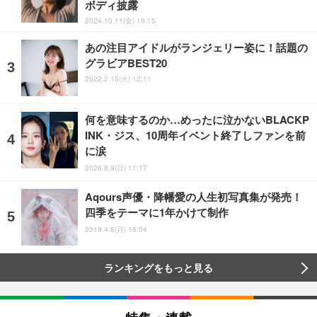
ボディ披露
2024.10.11(金) 19:15
あの注目アイドルがランジェリー姿に！話題の
グラビアBEST20
2022.2.15(火) 12:11
何を意味するのか…めったに泣かないBLACKP
INK・ジス、10周年イベント終了しファンを前
に涙
2026.8.9(日) 11:17
Aqours声優・降幡愛の人生初写真集が発売！
四季をテーマに1年かけて制作
2019.4.8(月) 16:04
ランキングをもっと見る
特集・連載