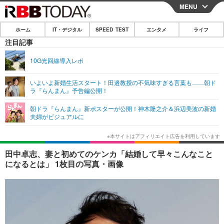
MENU
CLOSE
ホーム
IT・デジタル
SPEED TEST
エンタメ
ライフ
ホーム
注目記事
IT・デジタル
10G光回線導入レポ
IT・デジタルTOP
スマートフォン
SPEED TEST
いよいよ新婚生活スタート！田邉教授の不気味すぎる言葉も……朝ド
ラ『らんまん』予告編公開！
ネタ
ガジェット・ツール
エンタメ
朝ドラ『らんまん』新ポスターが公開！神木隆之介＆浜辺美波の新婚
ショッピング
その他
夫婦がビジュアルに
エンタメTOP
映画・ドラマ
ライフ
韓流・K-POP
韓国・芸能
ライフTOP
グルメ
リリース一覧
田中卓志、妻と初めてのケンカ「結婚して早々こんなこと
音楽
スポーツ
ペット
ショッピング
になるとは」 1枚目の写真・画像
プッシュ通知の停止方法
グラビア
ブログ
その他
ショッピング
その他