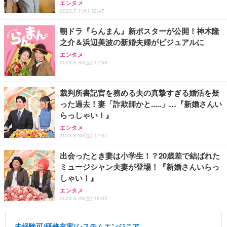
エンタメ
2023.7.1(土) 10:47
朝ドラ『らんまん』新ポスターが公開！神木隆
之介＆浜辺美波の新婚夫婦がビジュアルに
エンタメ
2023.6.30(金) 17:50
裁判所書記官を務める夫の真摯すぎる婚活を疑
った過去！妻「詐欺師かと.....」…『新婚さんい
らっしゃい！』
エンタメ
2023.6.30(金) 17:07
出会ったとき妻は小学生！？20歳差で結ばれた
ミュージシャン夫妻が登場！『新婚さんいらっ
しゃい！』
エンタメ
2023.6.23(金) 19:02
未経験可/研修充実/システムエンジニア