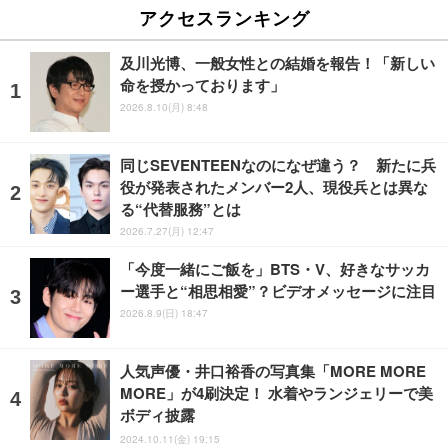
アクセスランキング
及川光博、一般女性との結婚を報告！「新しい
命を授かっております」
2026.8.10(月) 8:48
同じSEVENTEENなのになぜ違う？ 新たに兵
役が発表されたメンバー2人、現役兵とは異な
る“代替服務”とは
2026.7.27(月) 12:47
「今度一緒にご飯を」BTS・V、好きなサッカ
ー選手と“相思相愛”？ビデオメッセージに注目
2026.8.9(日) 18:47
人気声優・井口裕香の写真集「MORE MORE
MORE」が4刷決定！ 水着やランジェリーで美
ボディ披露
2024.10.11(金) 19:15