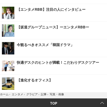
【エンタメRBB】注目の人にインタビュー
【坂道グループニュース】ーエンタメRBBー
今観るべきオススメ「韓国ドラマ」
快適デスクのヒントが満載！こだわりデスクツアー
【進化するオフィス】
写真・画像
ホーム
›
エンタメ
›
グラビア
›
記事
›
TOP