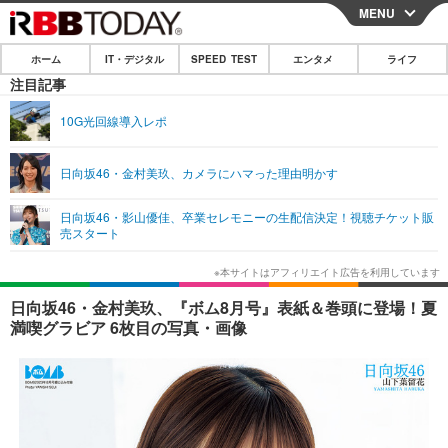
MENU
CLOSE
ホーム
IT・デジタル
SPEED TEST
エンタメ
ライフ
ホーム
注目記事
IT・デジタル
10G光回線導入レポ
IT・デジタルTOP
スマートフォン
SPEED TEST
日向坂46・金村美玖、カメラにハマった理由明かす
ネタ
ガジェット・ツール
エンタメ
日向坂46・影山優佳、卒業セレモニーの生配信決定！視聴チケット販
ショッピング
その他
売スタート
エンタメTOP
映画・ドラマ
ライフ
韓流・K-POP
韓国・芸能
ライフTOP
グルメ
リリース一覧
日向坂46・金村美玖、『ボム8月号』表紙＆巻頭に登場！夏
音楽
スポーツ
ペット
ショッピング
満喫グラビア 6枚目の写真・画像
プッシュ通知の停止方法
グラビア
ブログ
その他
ショッピング
その他