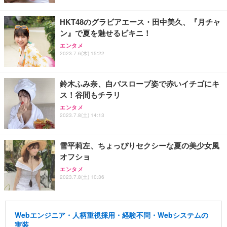
HKT48のグラビアエース・田中美久、『月チャ
ン』で夏を魅せるビキニ！
エンタメ
2023.7.6(木) 15:22
鈴木ふみ奈、白バスローブ姿で赤いイチゴにキ
ス！谷間もチラリ
エンタメ
2023.7.8(土) 14:13
雪平莉左、ちょっぴりセクシーな夏の美少女風
オフショ
エンタメ
2023.7.8(土) 10:36
Webエンジニア・人柄重視採用・経験不問・Webシステムの
実装