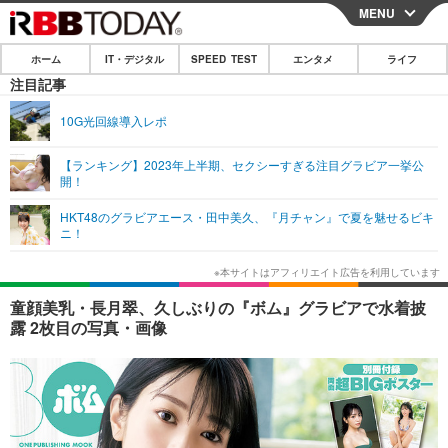
MENU
CLOSE
ホーム
IT・デジタル
SPEED TEST
エンタメ
ライフ
ホーム
注目記事
IT・デジタル
10G光回線導入レポ
IT・デジタルTOP
スマートフォン
SPEED TEST
【ランキング】2023年上半期、セクシーすぎる注目グラビア一挙公
開！
ネタ
ガジェット・ツール
エンタメ
HKT48のグラビアエース・田中美久、『月チャン』で夏を魅せるビキ
ショッピング
その他
ニ！
エンタメTOP
映画・ドラマ
ライフ
韓流・K-POP
韓国・芸能
ライフTOP
グルメ
リリース一覧
童顔美乳・長月翠、久しぶりの『ボム』グラビアで水着披
音楽
スポーツ
ペット
ショッピング
露 2枚目の写真・画像
プッシュ通知の停止方法
グラビア
ブログ
その他
ショッピング
その他