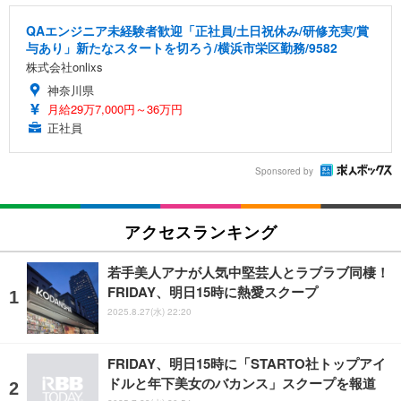
QAエンジニア未経験者歓迎「正社員/土日祝休み/研修充実/賞
与あり」新たなスタートを切ろう/横浜市栄区勤務/9582
株式会社onlixs
神奈川県
月給29万7,000円～36万円
正社員
Sponsored by
アクセスランキング
若手美人アナが人気中堅芸人とラブラブ同棲！
FRIDAY、明日15時に熱愛スクープ
2025.8.27(水) 22:20
FRIDAY、明日15時に「STARTO社トップアイ
ドルと年下美女のバカンス」スクープを報道