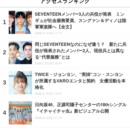
アクセスランキング
SEVENTEENメンバー3人の兵役が発表 ミン
ギュが社会服務要員、スングァン＆ディノは陸
軍軍楽隊へ【全文】
2026.8.10(月) 11:17
同じSEVENTEENなのになぜ違う？ 新たに兵
役が発表されたメンバー2人、現役兵とは異な
る“代替服務”とは
2026.7.27(月) 12:47
TWICE・ジョンヨン、“実姉”コン・スンヨン
が所属するVAROエンタと契約 女優活動を本
格化
2026.8.10(月) 13:47
日向坂46、正源司陽子センターの18thシングル
『イチャイチャ虫』新ビジュアル公開
2026.8.10(月) 11:17