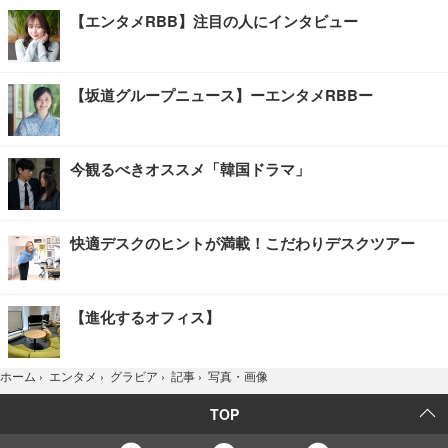
【エンタメRBB】注目の人にインタビュー
【坂道グループニュース】ーエンタメRBBー
今観るべきオススメ「韓国ドラマ」
快適デスクのヒントが満載！こだわりデスクツアー
【進化するオフィス】
写真・画像
ホーム
›
エンタメ
›
グラビア
›
記事
›
TOP