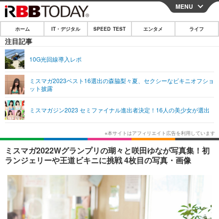
MENU
CLOSE
ホーム
IT・デジタル
SPEED TEST
エンタメ
ライフ
ホーム
注目記事
IT・デジタル
10G光回線導入レポ
IT・デジタルTOP
スマートフォン
SPEED TEST
ミスマガ2023ベスト16選出の森脇梨々夏、セクシーなビキニオフショ
ット披露
ネタ
ガジェット・ツール
エンタメ
ミスマガジン2023 セミファイナル進出者決定！16人の美少女が選出
ショッピング
その他
エンタメTOP
映画・ドラマ
ライフ
韓流・K-POP
韓国・芸能
ライフTOP
グルメ
リリース一覧
ミスマガ2022Wグランプリの瑚々と咲田ゆなが写真集！初
音楽
スポーツ
ペット
ショッピング
ランジェリーや王道ビキニに挑戦 4枚目の写真・画像
プッシュ通知の停止方法
グラビア
ブログ
その他
ショッピング
その他