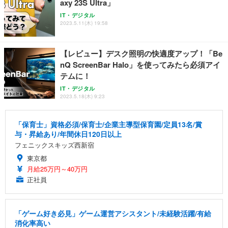
axy 23S Ultra」
IT・デジタル
2023.5.11(木) 19:58
【レビュー】デスク照明の快適度アップ！「Be
nQ ScreenBar Halo」を使ってみたら必須アイ
テムに！
IT・デジタル
2023.5.18(木) 9:23
「保育士」資格必須/保育士/企業主導型保育園/定員13名/賞
与・昇給あり/年間休日120日以上
フェニックスキッズ西新宿
東京都
月給25万円～40万円
正社員
「ゲーム好き必見」ゲーム運営アシスタント/未経験活躍/有給
消化率高い