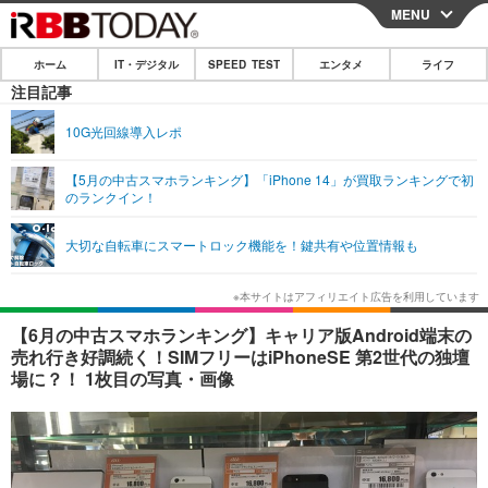
MENU
CLOSE
ホーム
IT・デジタル
SPEED TEST
エンタメ
ライフ
ホーム
注目記事
IT・デジタル
10G光回線導入レポ
IT・デジタルTOP
スマートフォン
SPEED TEST
【5月の中古スマホランキング】「iPhone 14」が買取ランキングで初
のランクイン！
ネタ
ガジェット・ツール
エンタメ
大切な自転車にスマートロック機能を！鍵共有や位置情報も
ショッピング
その他
エンタメTOP
映画・ドラマ
ライフ
韓流・K-POP
韓国・芸能
ライフTOP
グルメ
リリース一覧
【6月の中古スマホランキング】キャリア版Android端末の
音楽
スポーツ
ペット
ショッピング
売れ行き好調続く！SIMフリーはiPhoneSE 第2世代の独壇
プッシュ通知の停止方法
場に？！ 1枚目の写真・画像
グラビア
ブログ
その他
ショッピング
その他