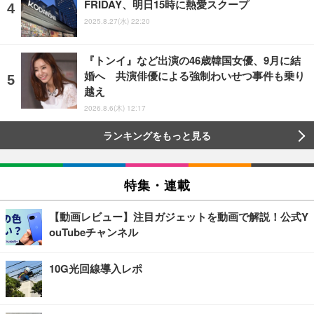
FRIDAY、明日15時に熱愛スクープ
2025.8.27(水) 22:20
『トンイ』など出演の46歳韓国女優、9月に結
婚へ 共演俳優による強制わいせつ事件も乗り
越え
2026.8.6(木) 12:17
ランキングをもっと見る
特集・連載
【動画レビュー】注目ガジェットを動画で解説！公式Y
ouTubeチャンネル
10G光回線導入レポ