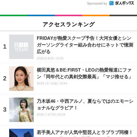
Sponsored by
アクセスランキング
FRIDAYが熱愛スクープ予告！大河女優とシン
ガーソングライター組み合わせにネットで憶測
広がる
2026.8.6(木) 13:00
横田真悠＆BE:FIRST・LEOの熱愛報道にファ
ン「同年代との真剣交際最高」「マジ推せる」
2025.12.12(金) 18:44
乃木坂46・中西アルノ、夏ならではのエモーシ
ョナルなグラビア！
2026.7.27(月) 22:54
若手美人アナが人気中堅芸人とラブラブ同棲！