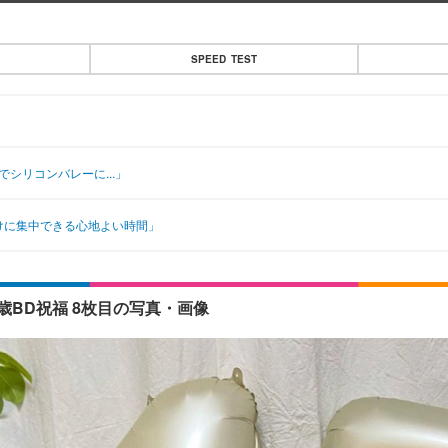
SPEED TEST
シリコンバレーに...」
けに集中できる心地よい時間」
歳BD祝福 8枚目の写真・画像