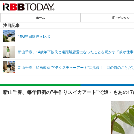
ホーム
IT・デジタル
ホーム
注目記事
IT・デジタル
10G光回線導入レポ
IT・デジタルTOP
SPEED TEST
新山千春、14歳年下彼氏と遠距離恋愛になったことを明かす「彼が仕事で
ネタ
エンタメ
新山千春、絵画教室で“テクスチャーアート”に挑戦！「目の前のことだ
ショッピング
エンタメTOP
ライフ
韓流・K-POP
ライフTOP
リリース一覧
新山千春、毎年恒例の"手作りスイカアート"で娘・もあの17
音楽
ペット
プッシュ通知の停止方法
グラビア
その他
ショッピング