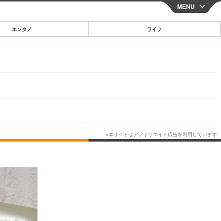
MENU
CLOSE
エンタメ
ライフ
スマートフォン
ガジェット・ツール
その他
映画・ドラマ
韓国・芸能
グルメ
スポーツ
ショッピング
ブログ
その他