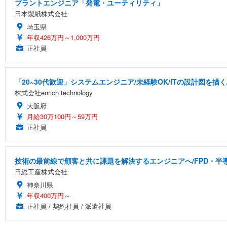
プラントエンジニア「発電・ユーティリティ」
日本製紙株式会社
埼玉県
年収426万円～1,000万円
正社員
「20~30代歓迎」システムエンジニア/未経験OK/ITの設計図を描
株式会社enrich technology
大阪府
月給30万100円～59万円
正社員
技術の最前線で顧客と共に課題を解決するエンジニアへ/FPD・
日総工産株式会社
神奈川県
年収400万円～
正社員 / 契約社員 / 派遣社員