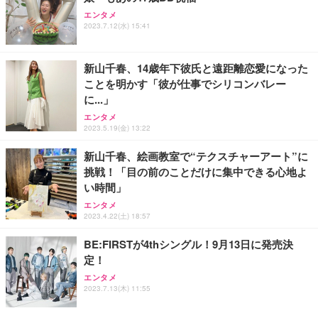
エンタメ
2023.7.12(水) 15:41
新山千春、14歳年下彼氏と遠距離恋愛になった
ことを明かす「彼が仕事でシリコンバレー
に...」
エンタメ
2023.5.19(金) 13:22
新山千春、絵画教室で“テクスチャーアート”に
挑戦！「目の前のことだけに集中できる心地よ
い時間」
エンタメ
2023.4.22(土) 18:57
BE:FIRSTが4thシングル！9月13日に発売決
定！
エンタメ
2023.7.13(木) 11:55