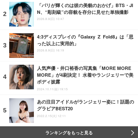
「パリが輝くのは彼の美貌のおかげ」BTS・JI
N、“彫刻級”の容貌を存分に見せた単独撮影
2026.8.9(日) 10:47
4:3ディスプレイの『Galaxy Z Fold8』は「思
った以上に実用的」
2026.8.9(日) 16:19
人気声優・井口裕香の写真集「MORE MORE
MORE」が4刷決定！ 水着やランジェリーで美
ボディ披露
2024.10.11(金) 19:15
あの注目アイドルがランジェリー姿に！話題の
グラビアBEST20
2022.2.15(火) 12:11
ランキングをもっと見る