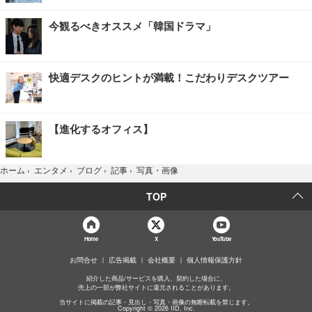
今観るべきオススメ「韓国ドラマ」
快適デスクのヒントが満載！こだわりデスクツアー
【進化するオフィス】
写真・画像
ホーム
›
エンタメ
›
ブログ
›
記事
›
TOP
Home
X
YouTube
お問合せ
広告掲載
会社概要
個人情報保護方針
紹介した商品/サービスを購入、契約した場合に、
売上の一部が弊社サイトに還元されることがあります。
当サイトに掲載の記事・見出し・写真・画像の無断転載を禁じます。
Copyright © 2026 IID, Inc.