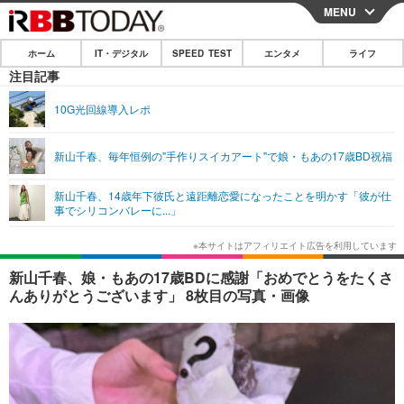
MENU
CLOSE
ホーム
IT・デジタル
SPEED TEST
エンタメ
ライフ
ホーム
注目記事
IT・デジタル
10G光回線導入レポ
IT・デジタルTOP
スマートフォン
SPEED TEST
新山千春、毎年恒例の"手作りスイカアート"で娘・もあの17歳BD祝福
ネタ
ガジェット・ツール
エンタメ
新山千春、14歳年下彼氏と遠距離恋愛になったことを明かす「彼が仕
ショッピング
その他
事でシリコンバレーに...」
エンタメTOP
映画・ドラマ
ライフ
韓流・K-POP
韓国・芸能
ライフTOP
グルメ
リリース一覧
新山千春、娘・もあの17歳BDに感謝「おめでとうをたくさ
音楽
スポーツ
ペット
ショッピング
んありがとうございます」 8枚目の写真・画像
プッシュ通知の停止方法
グラビア
ブログ
その他
ショッピング
その他