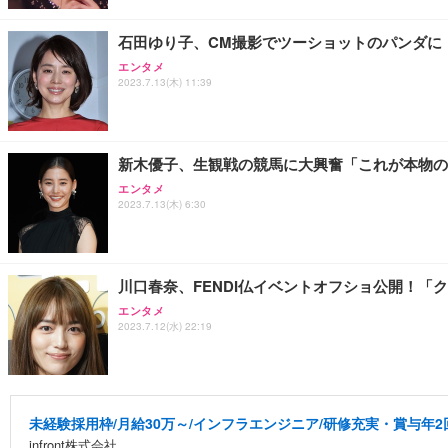
石田ゆり子、CM撮影でツーショットのパンダに
エンタメ
2023.7.13(木) 11:39
新木優子、生観戦の競馬に大興奮「これが本物の
エンタメ
2023.7.13(木) 6:30
川口春奈、FENDI仏イベントオフショ公開！「
エンタメ
2023.7.12(水) 22:19
未経験採用枠/月給30万～/インフラエンジニア/研修充実・賞与年2
infront株式会社