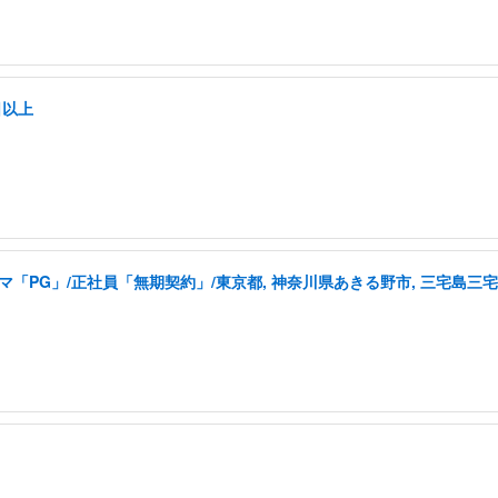
日以上
「PG」/正社員「無期契約」/東京都, 神奈川県あきる野市, 三宅島三宅村