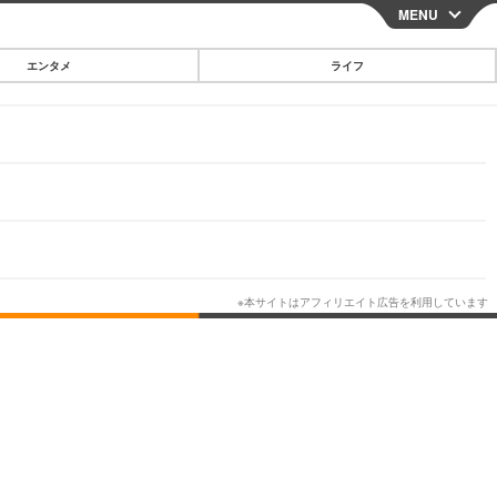
MENU
CLOSE
エンタメ
ライフ
スマートフォン
ガジェット・ツール
その他
映画・ドラマ
韓国・芸能
グルメ
スポーツ
ショッピング
ブログ
その他