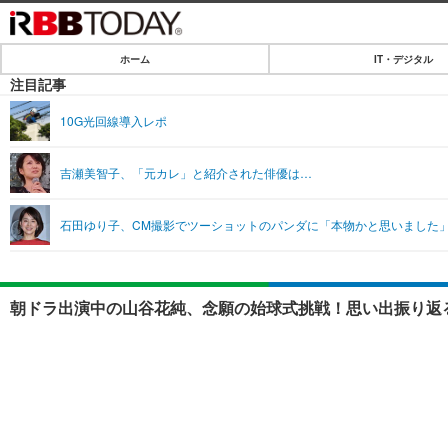
ホーム
IT・デジタル
ホーム
注目記事
IT・デジタル
10G光回線導入レポ
IT・デジタルTOP
SPEED TEST
吉瀬美智子、「元カレ」と紹介された俳優は…
ネタ
エンタメ
石田ゆり子、CM撮影でツーショットのパンダに「本物かと思いました
ショッピング
エンタメTOP
ライフ
韓流・K-POP
ライフTOP
リリース一覧
朝ドラ出演中の山谷花純、念願の始球式挑戦！思い出振り返る
音楽
ペット
プッシュ通知の停止方法
グラビア
その他
ショッピング