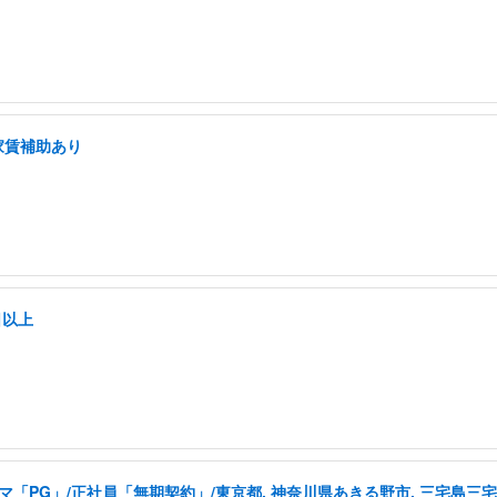
家賃補助あり
日以上
「PG」/正社員「無期契約」/東京都, 神奈川県あきる野市, 三宅島三宅村