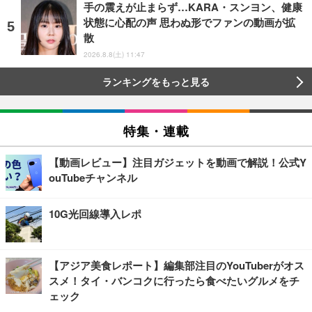
手の震えが止まらず…KARA・スンヨン、健康
状態に心配の声 思わぬ形でファンの動画が拡
散
2026.8.8(土) 11:47
ランキングをもっと見る
特集・連載
【動画レビュー】注目ガジェットを動画で解説！公式Y
ouTubeチャンネル
10G光回線導入レポ
【アジア美食レポート】編集部注目のYouTuberがオス
スメ！タイ・バンコクに行ったら食べたいグルメをチ
ェック