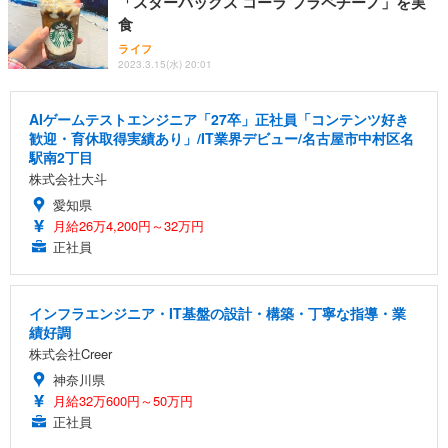
「スターバックス コーラ フラペチーノ」を実
食
ライフ
2023.3.15(水) 20:01
AIゲームテストエンジニア「27卒」正社員「コンテンツ好き
歓迎・育休取得実績あり」/IT業界デビュー/名古屋市中村区名
駅南2丁目
株式会社大斗
愛知県
月給26万4,200円～32万円
正社員
インフラエンジニア・IT基盤の設計・構築・丁寧な指導・業
績好調
株式会社Creer
神奈川県
月給32万600円～50万円
正社員