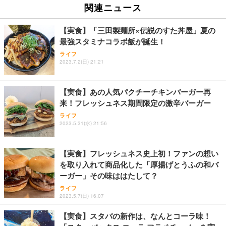
関連ニュース
【実食】「三田製麺所×伝説のすた丼屋」夏の
最強スタミナコラボ飯が誕生！
ライフ
2023.7.2(日) 21:21
【実食】あの人気パクチーチキンバーガー再
来！フレッシュネス期間限定の激辛バーガー
ライフ
2023.5.31(水) 21:56
【実食】フレッシュネス史上初！ファンの想い
を取り入れて商品化した「厚揚げとうふの和バ
ーガー」その味ははたして？
ライフ
2023.5.7(日) 16:07
【実食】スタバの新作は、なんとコーラ味！