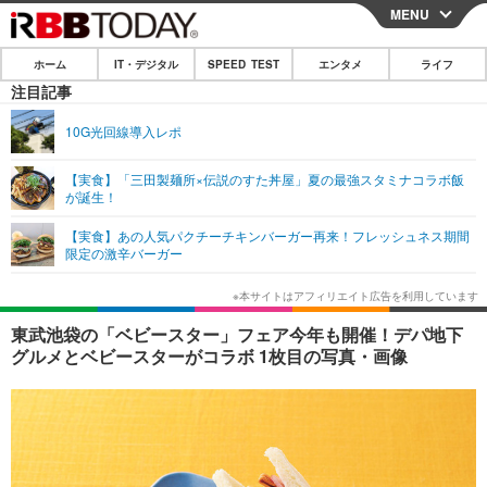
MENU
CLOSE
ホーム
IT・デジタル
SPEED TEST
エンタメ
ライフ
ホーム
注目記事
IT・デジタル
10G光回線導入レポ
IT・デジタルTOP
スマートフォン
SPEED TEST
【実食】「三田製麺所×伝説のすた丼屋」夏の最強スタミナコラボ飯
が誕生！
ネタ
ガジェット・ツール
エンタメ
【実食】あの人気パクチーチキンバーガー再来！フレッシュネス期間
ショッピング
その他
限定の激辛バーガー
エンタメTOP
映画・ドラマ
ライフ
韓流・K-POP
韓国・芸能
ライフTOP
グルメ
リリース一覧
東武池袋の「ベビースター」フェア今年も開催！デパ地下
音楽
スポーツ
ペット
ショッピング
グルメとベビースターがコラボ 1枚目の写真・画像
プッシュ通知の停止方法
グラビア
ブログ
その他
ショッピング
その他