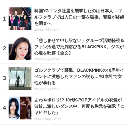
韓国YGエンタ社屋を襲撃したのは日本人…ゴ
ルフクラブで出入口の一部を破損、警察が経緯
を調査へ
2026.8.7(金) 18:47
「悲しませて申し訳ない」グループ活動軽視＆
ファン冷遇で批判浴びるBLACKPINK、ジスが
心境を吐露【全文】
2026.8.8(土) 10:47
ゴルフクラブで襲撃、BLACKPINKの10周年イ
ベントに激怒したファンの説も…YG本社で女
性が暴れる
2026.8.7(金) 10:47
あわやポロリ!? 10代K-POPアイドルの衣装が
波紋…激しいダンス中、何度も胸元を確認「ヒ
ヤヒヤした」
2026.7.29(水) 12:17