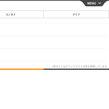
MENU
CLOSE
エンタメ
ライフ
スマートフォン
ガジェット・ツール
その他
映画・ドラマ
韓国・芸能
グルメ
スポーツ
ショッピング
ブログ
その他