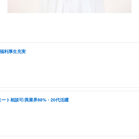
/福利厚生充実
ート相談可/異業界98%・20代活躍