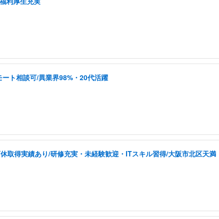
/福利厚生充実
ート相談可/異業界98%・20代活躍
取得実績あり/研修充実・未経験歓迎・ITスキル習得/大阪市北区天満