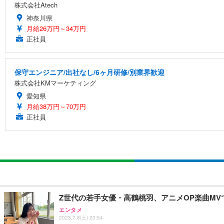
株式会社Atech
神奈川県
月給26万円～34万円
正社員
保守エンジニア/出社なし/6ヶ月研修/別業界歓迎
株式会社KMマーケティング
愛知県
月給38万円～70万円
正社員
Z世代の若手女優・高鶴桃羽、アニメOP楽曲MV
エンタメ
2023.7.8(土) 20:54