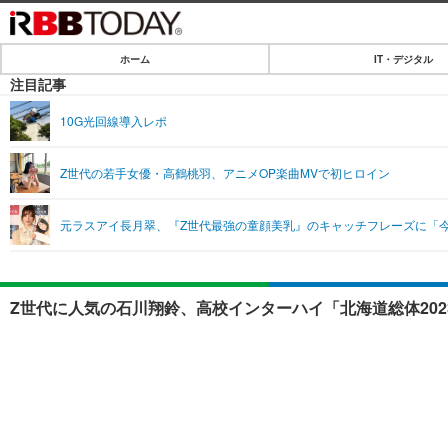
ホーム
IT・デジタル
ホーム
注目記事
IT・デジタル
10G光回線導入レポ
IT・デジタルTOP
SPEED TEST
Z世代の若手女優・高鶴桃羽、アニメOP楽曲MVで初ヒロイン
ネタ
エンタメ
元ラスアイ長月翠、『Z世代最強の童顔美乳』のキャッチフレーズに「
ショッピング
エンタメTOP
ライフ
韓流・K-POP
ライフTOP
リリース一覧
Z世代に人気の石川翔鈴、高校インターハイ「北海道総体202
音楽
ペット
プッシュ通知の停止方法
グラビア
その他
ショッピング