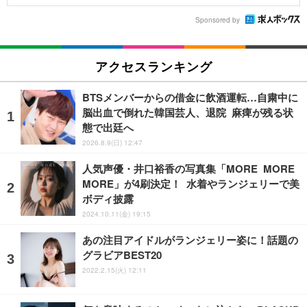
Sponsored by
アクセスランキング
BTSメンバーからの借金に飲酒運転…自粛中に
脳出血で倒れた韓国芸人、退院 麻痺が残る状
態で出廷へ
2026.8.9(日) 12:47
人気声優・井口裕香の写真集「MORE MORE
MORE」が4刷決定！ 水着やランジェリーで美
ボディ披露
2024.10.11(金) 19:15
あの注目アイドルがランジェリー姿に！話題の
グラビアBEST20
2022.2.15(火) 12:11