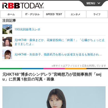
MENU
CLOSE
ホーム
IT・デジタル
SPEED TEST
エンタメ
ライフ
ホーム
注目記事
IT・デジタル
10G光回線導入レポ
IT・デジタルTOP
スマートフォン
SPEED TEST
元HKT48・森保まどか、花嫁姿投稿に「綺麗！」「心臓がちょっと止
まりましたよ」
ネタ
ガジェット・ツール
エンタメ
元HKT48・矢吹奈子、指原莉乃を怒らせ反省文を送るも無視され…
ショッピング
その他
エンタメTOP
映画・ドラマ
ライフ
韓流・K-POP
韓国・芸能
ライフTOP
グルメ
リリース一覧
元HKT48“博多のシンデレラ”宮崎想乃が芸能事務所「sej
音楽
スポーツ
ペット
ショッピング
u」に所属 1枚目の写真・画像
プッシュ通知の停止方法
グラビア
ブログ
その他
ショッピング
その他