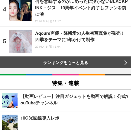
何を意味するのか…めったに泣かないBLACKP
INK・ジス、10周年イベント終了しファンを前
に涙
2026.8.9(日) 11:17
Aqours声優・降幡愛の人生初写真集が発売！
四季をテーマに1年かけて制作
2019.4.8(月) 16:04
ランキングをもっと見る
特集・連載
【動画レビュー】注目ガジェットを動画で解説！公式Y
ouTubeチャンネル
10G光回線導入レポ