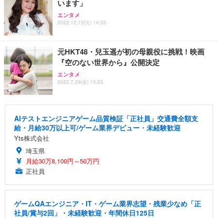
います」
エンタメ
2022.12.13(火) 14:33
元HKT48・兒玉遥が初の母親役に挑戦！映画
『空のない世界から』公開決定
エンタメ
2022.7.29(金) 13:23
AIテストエンジニアゲーム品質検証「正社員」交通費全額支
給・月給30万以上可/ゲーム業界デビュー・未経験歓迎
Yts株式会社
埼玉県
月給30万8,100円～50万円
正社員
ゲームQAエンジニア・IT・ゲーム業界志望・残業少なめ「正
社員/賞与2回」・未経験歓迎・年間休日125日