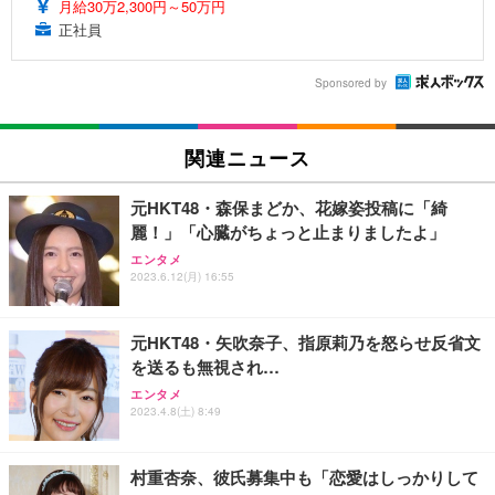
月給30万2,300円～50万円
正社員
Sponsored by
関連ニュース
元HKT48・森保まどか、花嫁姿投稿に「綺
麗！」「心臓がちょっと止まりましたよ」
エンタメ
2023.6.12(月) 16:55
元HKT48・矢吹奈子、指原莉乃を怒らせ反省文
を送るも無視され…
エンタメ
2023.4.8(土) 8:49
村重杏奈、彼氏募集中も「恋愛はしっかりして