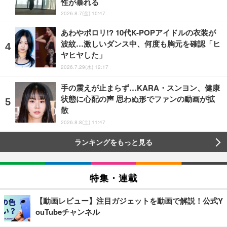
性が暴れる
2026.8.7(金) 10:47
あわやポロリ!? 10代K-POPアイドルの衣装が
波紋…激しいダンス中、何度も胸元を確認「ヒ
ヤヒヤした」
2026.7.29(水) 12:17
手の震えが止まらず…KARA・スンヨン、健康
状態に心配の声 思わぬ形でファンの動画が拡
散
2026.8.8(土) 11:47
ランキングをもっと見る
特集・連載
【動画レビュー】注目ガジェットを動画で解説！公式Y
ouTubeチャンネル