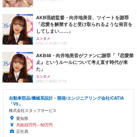
AKB現総監督・向井地美音、ツイートを謝罪
「恋愛を解禁すると受け取られるような発言を
してしまい……」
エンタメ
2022.11.21(月) 11:45
AKB48・向井地美音がファンに謝罪「『恋愛禁
止』というルールについて考え直す時代が来
た」
エンタメ
2022.11.20(日) 17:10
自動車部品/機械系設計・開発/エンジニアリング会社/CATIA
「V5」
株式会社スタッフサービス
愛知県
月給23万円～50万円
正社員