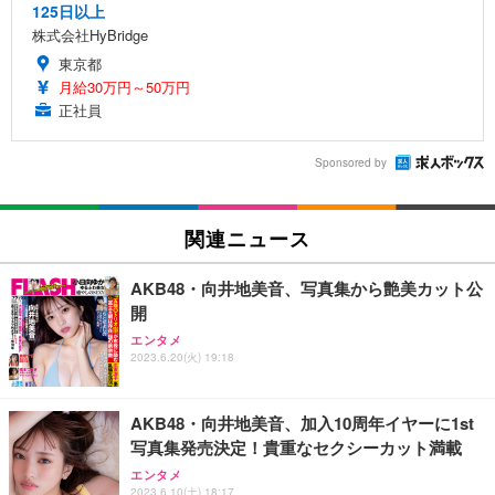
125日以上
株式会社HyBridge
東京都
月給30万円～50万円
正社員
Sponsored by
関連ニュース
AKB48・向井地美音、写真集から艶美カット公
開
エンタメ
2023.6.20(火) 19:18
AKB48・向井地美音、加入10周年イヤーに1st
写真集発売決定！貴重なセクシーカット満載
エンタメ
2023.6.10(土) 18:17