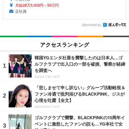
月給28万5,000円～50万円
正社員
Sponsored by
アクセスランキング
韓国YGエンタ社屋を襲撃したのは日本人…ゴ
ルフクラブで出入口の一部を破損、警察が経緯
を調査へ
2026.8.7(金) 18:47
「悲しませて申し訳ない」グループ活動軽視＆
ファン冷遇で批判浴びるBLACKPINK、ジスが
心境を吐露【全文】
2026.8.8(土) 10:47
ゴルフクラブで襲撃、BLACKPINKの10周年イ
ベントに激怒したファンの説も…YG本社で女