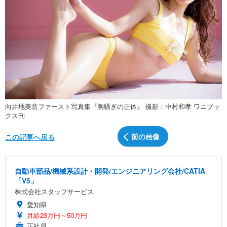
向井地美音ファースト写真集『胸騒ぎの正体』 撮影：中村和孝 ワニブッ
クス刊
前の画像
この記事へ戻る
自動車部品/機械系設計・開発/エンジニアリング会社/CATIA
「V5」
株式会社スタッフサービス
愛知県
月給23万円～50万円
正社員