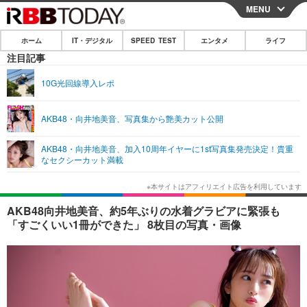
MENU
CLOSE
ホーム
IT・デジタル
SPEED TEST
エンタメ
ライフ
ホーム
注目記事
IT・デジタル
10G光回線導入レポ
IT・デジタルTOP
スマートフォン
SPEED TEST
AKB48・向井地美音、写真集から艶美カット公開
ネタ
ガジェット・ツール
エンタメ
AKB48・向井地美音、加入10周年イヤーに1st写真集発売決定！貴重
ショッピング
その他
なセクシーカット満載
エンタメTOP
映画・ドラマ
ライフ
韓流・K-POP
韓国・芸能
ライフTOP
グルメ
リリース一覧
AKB48向井地美音、約5年ぶりの水着グラビアに緊張も
音楽
スポーツ
ペット
ショッピング
「すごくいい1冊ができた」 8枚目の写真・画像
プッシュ通知の停止方法
グラビア
ブログ
その他
ショッピング
その他