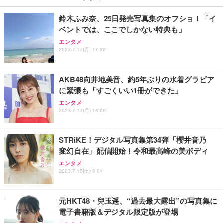
鈴木ふみ奈、25日発売写真集のオフショ！「イ
ベントでは、ここでしかない特典も」
エンタメ
2023.7.17(月) 17:32
AKB48向井地美音、約5年ぶりの水着グラビア
に緊張も「すごくいい1冊ができた」
エンタメ
2023.7.17(月) 14:09
STRiKE！デジタル写真集第34弾「櫻井音乃
変幻自在」配信開始！令和最高峰の美ボディ
エンタメ
2023.7.15(土) 9:01
元HKT48・兒玉遥、“過去最大露出”の写真集に
電子書籍版＆デジタル限定版が登場