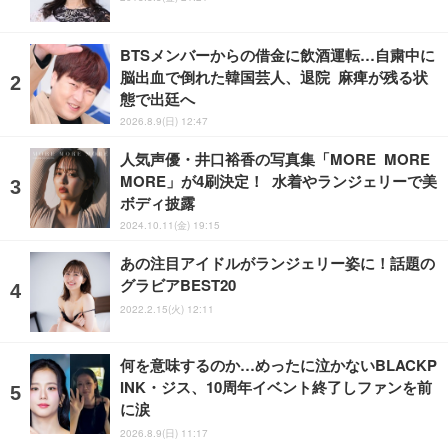
BTSメンバーからの借金に飲酒運転…自粛中に
脳出血で倒れた韓国芸人、退院 麻痺が残る状
態で出廷へ
2026.8.9(日) 12:47
人気声優・井口裕香の写真集「MORE MORE
MORE」が4刷決定！ 水着やランジェリーで美
ボディ披露
2024.10.11(金) 19:15
あの注目アイドルがランジェリー姿に！話題の
グラビアBEST20
2022.2.15(火) 12:11
何を意味するのか…めったに泣かないBLACKP
INK・ジス、10周年イベント終了しファンを前
に涙
2026.8.9(日) 11:17