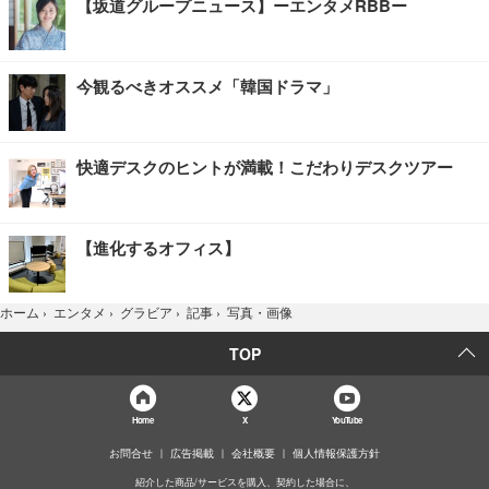
【坂道グループニュース】ーエンタメRBBー
今観るべきオススメ「韓国ドラマ」
快適デスクのヒントが満載！こだわりデスクツアー
【進化するオフィス】
写真・画像
ホーム
›
エンタメ
›
グラビア
›
記事
›
TOP
Home
X
YouTube
お問合せ
広告掲載
会社概要
個人情報保護方針
紹介した商品/サービスを購入、契約した場合に、