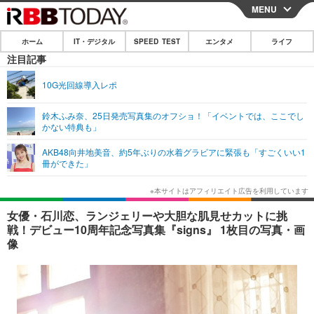
MENU
CLOSE
ホーム
IT・デジタル
SPEED TEST
エンタメ
ライフ
ホーム
注目記事
IT・デジタル
10G光回線導入レポ
IT・デジタルTOP
スマートフォン
SPEED TEST
鈴木ふみ奈、25日発売写真集のオフショ！「イベントでは、ここでし
かない特典も」
ネタ
ガジェット・ツール
エンタメ
AKB48向井地美音、約5年ぶりの水着グラビアに緊張も「すごくいい1
ショッピング
その他
冊ができた」
エンタメTOP
映画・ドラマ
ライフ
韓流・K-POP
韓国・芸能
ライフTOP
グルメ
リリース一覧
女優・石川恋、ランジェリーや大胆な肌見せカットに挑
音楽
スポーツ
ペット
ショッピング
戦！デビュー10周年記念写真集『signs』 1枚目の写真・画
プッシュ通知の停止方法
像
グラビア
ブログ
その他
ショッピング
その他