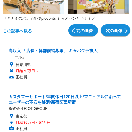
「キナミのパン宅配便presents もっとパンとキナミと」
前の画像
次の画像
この記事へ戻る
高収入 「店長・幹部候補募集」 キャバクラ求人
L「エル」
神奈川県
月給70万円～
正社員
カスタマーサポート/年間休日120日以上/マニュアルに沿って
ユーザーの不安を解消/新宿区西新宿
株式会社RIOT GROUP
東京都
月給35万円～57万円
正社員