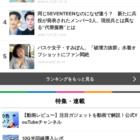
2026.8.10(月) 12:12
同じSEVENTEENなのになぜ違う？ 新たに兵
役が発表されたメンバー2人、現役兵とは異な
る“代替服務”とは
2026.7.27(月) 12:47
バスケ女子・すみぽん、「破壊力抜群」水着オ
フショットにファン悶絶
2026.8.6(木) 20:18
ランキングをもっと見る
特集・連載
【動画レビュー】注目ガジェットを動画で解説！公式Y
ouTubeチャンネル
10G光回線導入レポ