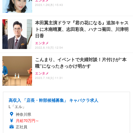
エンタメ
2023.1.26(木) 15:43
本田翼主演ドラマ『君の花になる』追加キャス
トに木南晴夏、志田彩良、ハナコ菊田、川津明
日香
エンタメ
2022.8.15(月) 12:54
こんまり、イベントで夫婦対談！片付けが“本
職”になったきっかけ明かす
エンタメ
2023.7.18(火) 11:31
高収入 「店長・幹部候補募集」 キャバクラ求人
L「エル」
神奈川県
月給70万円～
正社員