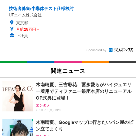
技術者募集/半導体テスト仕様検討
UTエイム株式会社
東京都
月給28万円～
正社員
Sponsored by
関連ニュース
木南晴夏、三吉彩花、冨永愛らがハイジュエリ
ー着用でティファニー銀座本店のリニューアル
OP式典に登場！
エンタメ
2023.7.6(木) 19:30
木南晴夏、Googleマップに行きたいパン屋のピ
ン立てまくり