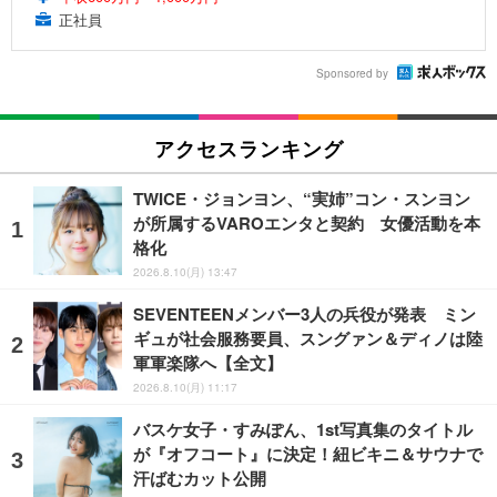
正社員
Sponsored by
アクセスランキング
TWICE・ジョンヨン、“実姉”コン・スンヨン
が所属するVAROエンタと契約 女優活動を本
格化
2026.8.10(月) 13:47
SEVENTEENメンバー3人の兵役が発表 ミン
ギュが社会服務要員、スングァン＆ディノは陸
軍軍楽隊へ【全文】
2026.8.10(月) 11:17
バスケ女子・すみぽん、1st写真集のタイトル
が『オフコート』に決定！紐ビキニ＆サウナで
汗ばむカット公開