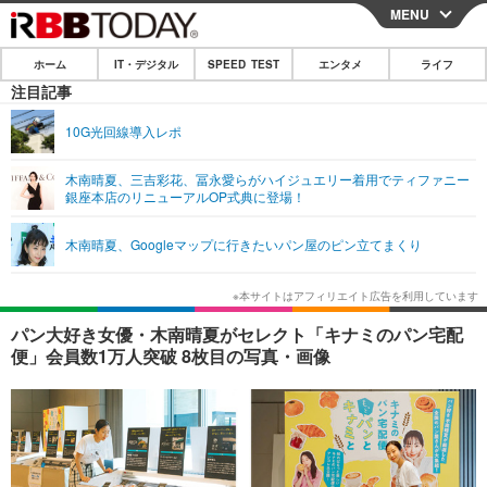
MENU
CLOSE
ホーム
IT・デジタル
SPEED TEST
エンタメ
ライフ
ホーム
注目記事
IT・デジタル
10G光回線導入レポ
IT・デジタルTOP
スマートフォン
SPEED TEST
木南晴夏、三吉彩花、冨永愛らがハイジュエリー着用でティファニー
銀座本店のリニューアルOP式典に登場！
ネタ
ガジェット・ツール
エンタメ
木南晴夏、Googleマップに行きたいパン屋のピン立てまくり
ショッピング
その他
エンタメTOP
映画・ドラマ
ライフ
韓流・K-POP
韓国・芸能
ライフTOP
グルメ
リリース一覧
パン大好き女優・木南晴夏がセレクト「キナミのパン宅配
音楽
スポーツ
ペット
ショッピング
便」会員数1万人突破 8枚目の写真・画像
プッシュ通知の停止方法
グラビア
ブログ
その他
ショッピング
その他