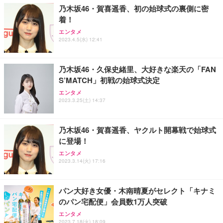
乃木坂46・賀喜遥香、初の始球式の裏側に密
着！
エンタメ
2023.4.5(水) 12:41
乃木坂46・久保史緒里、大好きな楽天の「FAN
S’MATCH」初戦の始球式決定
エンタメ
2023.3.25(土) 14:37
乃木坂46・賀喜遥香、ヤクルト開幕戦で始球式
に登場！
エンタメ
2023.3.14(火) 17:16
パン大好き女優・木南晴夏がセレクト「キナミ
のパン宅配便」会員数1万人突破
エンタメ
2023.7.18(火) 18:09