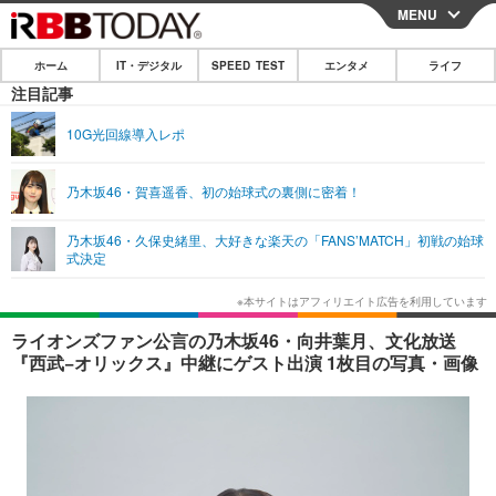
MENU
CLOSE
ホーム
IT・デジタル
SPEED TEST
エンタメ
ライフ
ホーム
注目記事
IT・デジタル
10G光回線導入レポ
IT・デジタルTOP
スマートフォン
SPEED TEST
乃木坂46・賀喜遥香、初の始球式の裏側に密着！
ネタ
ガジェット・ツール
エンタメ
乃木坂46・久保史緒里、大好きな楽天の「FANS’MATCH」初戦の始球
ショッピング
その他
式決定
エンタメTOP
映画・ドラマ
ライフ
韓流・K-POP
韓国・芸能
ライフTOP
グルメ
リリース一覧
ライオンズファン公言の乃木坂46・向井葉月、文化放送
音楽
スポーツ
ペット
ショッピング
『西武−オリックス』中継にゲスト出演 1枚目の写真・画像
プッシュ通知の停止方法
グラビア
ブログ
その他
ショッピング
その他