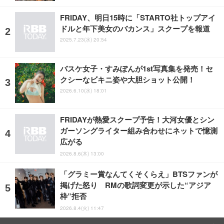
FRIDAY、明日15時に「STARTO社トップアイ
ドルと年下美女のバカンス」スクープを報道
2025.7.23(水) 20:54
バスケ女子・すみぽんが1st写真集を発売！セ
クシーなビキニ姿や大胆ショット公開！
2026.6.10(水) 18:01
FRIDAYが熱愛スクープ予告！大河女優とシン
ガーソングライター組み合わせにネットで憶測
広がる
2026.8.6(木) 13:00
「グラミー賞なんてくそくらえ」BTSファンが
掲げた怒り RMの歌詞変更が示した“アジア
枠”拒否
2026.8.4(火) 11:47