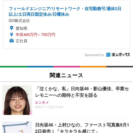
フィールドエンジニア/リモートワーク・在宅勤務可/週休2日
以上/土日両日固定休み/日曜休み
GO株式会社
愛知県
年収400万円～700万円
正社員
Sponsored by
関連ニュース
「泣くかな、私」日向坂46・影山優佳、卒業セ
レモニーへの期待と不安を語る
エンタメ
2023.7.17(月) 10:00
日向坂46・上村ひなの、ファースト写真集9月1
2日発売！「キラキラを感じて」