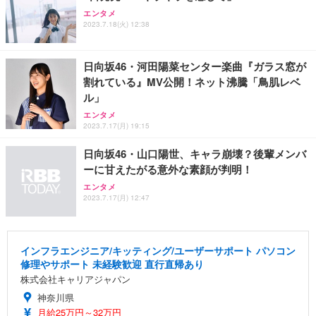
エンタメ
2023.7.18(火) 12:38
日向坂46・河田陽菜センター楽曲『ガラス窓が
割れている』MV公開！ネット沸騰「鳥肌レベ
ル」
エンタメ
2023.7.17(月) 19:15
日向坂46・山口陽世、キャラ崩壊？後輩メンバ
ーに甘えたがる意外な素顔が判明！
エンタメ
2023.7.17(月) 12:47
インフラエンジニア/キッティング/ユーザーサポート パソコン
修理やサポート 未経験歓迎 直行直帰あり
株式会社キャリアジャパン
神奈川県
月給25万円～32万円