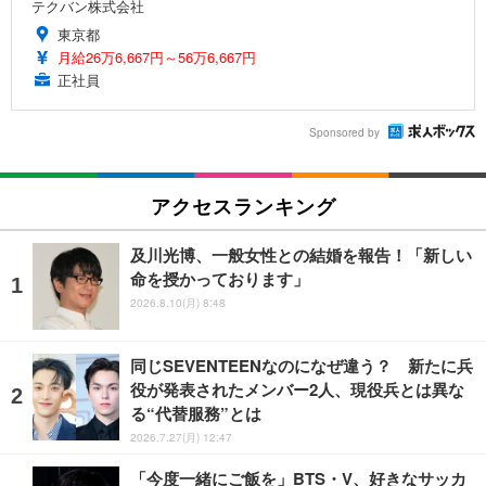
テクバン株式会社
東京都
月給26万6,667円～56万6,667円
正社員
Sponsored by
アクセスランキング
及川光博、一般女性との結婚を報告！「新しい
命を授かっております」
2026.8.10(月) 8:48
同じSEVENTEENなのになぜ違う？ 新たに兵
役が発表されたメンバー2人、現役兵とは異な
る“代替服務”とは
2026.7.27(月) 12:47
「今度一緒にご飯を」BTS・V、好きなサッカ