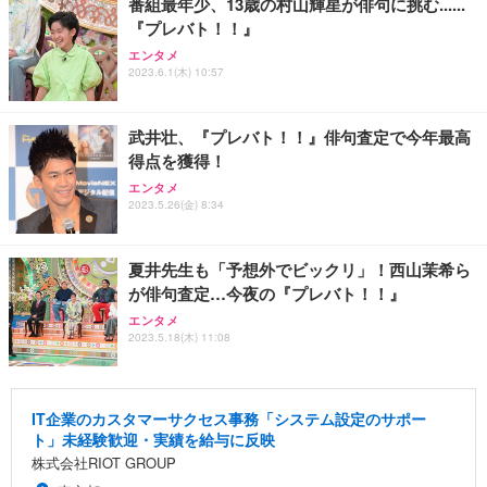
番組最年少、13歳の村山輝星が俳句に挑む......
『プレバト！！』
エンタメ
2023.6.1(木) 10:57
武井壮、『プレバト！！』俳句査定で今年最高
得点を獲得！
エンタメ
2023.5.26(金) 8:34
夏井先生も「予想外でビックリ」！西山茉希ら
が俳句査定…今夜の『プレバト！！』
エンタメ
2023.5.18(木) 11:08
IT企業のカスタマーサクセス事務「システム設定のサポー
ト」未経験歓迎・実績を給与に反映
株式会社RIOT GROUP