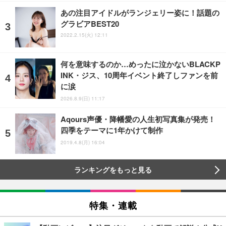
あの注目アイドルがランジェリー姿に！話題の
グラビアBEST20
2022.2.15(火) 12:11
何を意味するのか…めったに泣かないBLACKP
INK・ジス、10周年イベント終了しファンを前
に涙
2026.8.9(日) 11:17
Aqours声優・降幡愛の人生初写真集が発売！
四季をテーマに1年かけて制作
2019.4.8(月) 16:04
ランキングをもっと見る
特集・連載