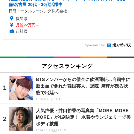
備/名古屋 20代・30代活躍中
日研トータルソーシング株式会社
愛知県
月給22万円～
正社員
Sponsored by
アクセスランキング
BTSメンバーからの借金に飲酒運転…自粛中に
脳出血で倒れた韓国芸人、退院 麻痺が残る状
態で出廷へ
2026.8.9(日) 12:47
人気声優・井口裕香の写真集「MORE MORE
MORE」が4刷決定！ 水着やランジェリーで美
ボディ披露
2024.10.11(金) 19:15