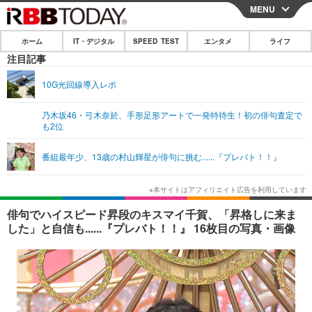
MENU
CLOSE
ホーム
IT・デジタル
SPEED TEST
エンタメ
ライフ
ホーム
注目記事
IT・デジタル
10G光回線導入レポ
IT・デジタルTOP
スマートフォン
SPEED TEST
乃木坂46・弓木奈於、手形足形アートで一発特待生！初の俳句査定で
も2位
ネタ
ガジェット・ツール
エンタメ
番組最年少、13歳の村山輝星が俳句に挑む......『プレバト！！』
ショッピング
その他
エンタメTOP
映画・ドラマ
ライフ
韓流・K-POP
韓国・芸能
ライフTOP
グルメ
リリース一覧
俳句でハイスピード昇段のキスマイ千賀、「昇格しに来ま
音楽
スポーツ
ペット
ショッピング
した」と自信も......『プレバト！！』 16枚目の写真・画像
プッシュ通知の停止方法
グラビア
ブログ
その他
ショッピング
その他