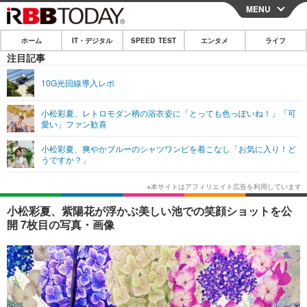
MENU
CLOSE
ホーム
IT・デジタル
SPEED TEST
エンタメ
ライフ
ホーム
注目記事
IT・デジタル
10G光回線導入レポ
IT・デジタルTOP
スマートフォン
SPEED TEST
小松彩夏、レトロモダン柄の浴衣姿に「とっても色っぽいね！」「可
愛い」ファン歓喜
ネタ
ガジェット・ツール
エンタメ
小松彩夏、爽やかブルーのシャツワンピを着こなし「お気に入り！ど
ショッピング
その他
うですか？」
エンタメTOP
映画・ドラマ
ライフ
韓流・K-POP
韓国・芸能
ライフTOP
グルメ
リリース一覧
小松彩夏、紫陽花が浮かぶ美しい池での笑顔ショットを公
音楽
スポーツ
ペット
ショッピング
開 7枚目の写真・画像
プッシュ通知の停止方法
グラビア
ブログ
その他
ショッピング
その他