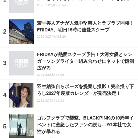
2025.7.23(水) 20:54
若手美人アナが人気中堅芸人とラブラブ同棲！
FRIDAY、明日15時に熱愛スクープ
2025.8.27(水) 22:20
FRIDAYが熱愛スクープ予告！大河女優とシン
ガーソングライター組み合わせにネットで憶測
広がる
2026.8.6(木) 13:00
羽生結弦自らポーズを提案し撮影！完全撮り下
ろし2027年度版カレンダーが発売決定！
2026.8.7(金) 16:03
ゴルフクラブで襲撃、BLACKPINKの10周年イ
ベントに激怒したファンの説も…YG本社で女
性が暴れる