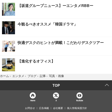
【坂道グループニュース】ーエンタメRBBー
今観るべきオススメ「韓国ドラマ」
快適デスクのヒントが満載！こだわりデスクツアー
【進化するオフィス】
写真・画像
ホーム
›
エンタメ
›
ブログ
›
記事
›
TOP
Home
X
YouTube
お問合せ
広告掲載
会社概要
個人情報保護方針