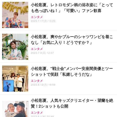
小松彩夏、レトロモダン柄の浴衣姿に「とって
も色っぽいね！」「可愛い」ファン歓喜
エンタメ
2023.7.17(月) 13:23
小松彩夏、爽やかブルーのシャツワンピを着こ
なし「お気に入り！どうですか？」
エンタメ
2023.7.3(月) 12:07
小松彩夏、"戦士会"メンバー安座間美優とツー
ショットで笑顔「私嬉しそうだな」
エンタメ
2023.6.12(月) 19:59
小松彩夏、人気キッズクリエイター・望蘭を絶
賛！2ショットも公開
エンタメ
2023.6.1(木) 20:48