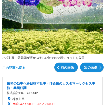
小松彩夏、紫陽花が浮かぶ美しい池での笑顔ショットを公開
前の画像
次の画像
この記事へ戻る
業務の効率化を目指す仕事・IT企業のカスタマーサクセス事
務・業績好調
株式会社RIOT GROUP
神奈川県
月給24万1,900円～31万2,600円