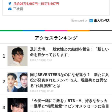
月給26万6,667円～56万6,667円
正社員
Sponsored by
アクセスランキング
及川光博、一般女性との結婚を報告！「新しい
命を授かっております」
2026.8.10(月) 8:48
同じSEVENTEENなのになぜ違う？ 新たに兵
役が発表されたメンバー2人、現役兵とは異な
る“代替服務”とは
2026.7.27(月) 12:47
「今度一緒にご飯を」BTS・V、好きなサッカ
ー選手と“相思相愛”？ビデオメッセージに注目
2026.8.9(日) 18:47