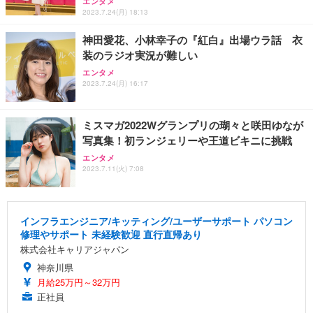
エンタメ
2023.7.24(月) 18:13
神田愛花、小林幸子の『紅白』出場ウラ話 衣
装のラジオ実況が難しい
エンタメ
2023.7.24(月) 16:17
ミスマガ2022Wグランプリの瑚々と咲田ゆなが
写真集！初ランジェリーや王道ビキニに挑戦
エンタメ
2023.7.11(火) 7:08
インフラエンジニア/キッティング/ユーザーサポート パソコン
修理やサポート 未経験歓迎 直行直帰あり
株式会社キャリアジャパン
神奈川県
月給25万円～32万円
正社員