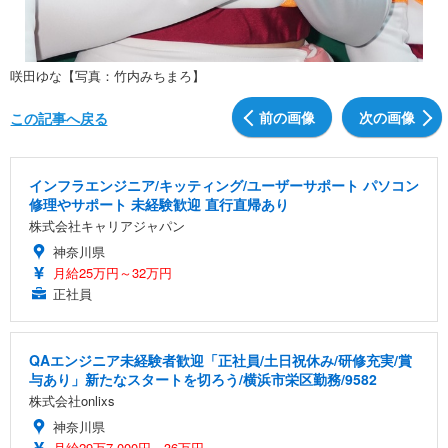
咲田ゆな【写真：竹内みちまろ】
前の画像
次の画像
この記事へ戻る
インフラエンジニア/キッティング/ユーザーサポート パソコン
修理やサポート 未経験歓迎 直行直帰あり
株式会社キャリアジャパン
神奈川県
月給25万円～32万円
正社員
QAエンジニア未経験者歓迎「正社員/土日祝休み/研修充実/賞
与あり」新たなスタートを切ろう/横浜市栄区勤務/9582
株式会社onlixs
神奈川県
月給29万7,000円～36万円