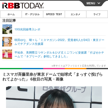
MENU
CLOSE
ホーム
IT・デジタル
SPEED TEST
エンタメ
ライフ
ホーム
注目記事
IT・デジタル
10G光回線導入レポ
IT・デジタルTOP
スマートフォン
SPEED TEST
咲田ゆな、瑚々ら「ミスマガジン2022」受賞者6人が24日・東京ドー
ムでチアダンス生披露
ネタ
ガジェット・ツール
エンタメ
平祐奈、美脚際立つサンダル＆ひざ丈ミニワンピ姿披露「すばせかチ
ショッピング
その他
ームで『ネプリーグ』参戦してきました」
エンタメTOP
映画・ドラマ
ライフ
韓流・K-POP
韓国・芸能
ライフTOP
グルメ
リリース一覧
ミスマガ斉藤里奈が東京ドームで始球式「まっすぐ投げら
音楽
スポーツ
ペット
ショッピング
れてよかった」 6枚目の写真・画像
プッシュ通知の停止方法
グラビア
ブログ
その他
ショッピング
その他