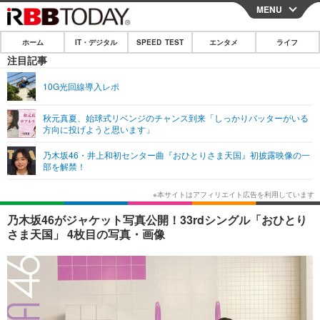
MENU
CLOSE
ホーム
IT・デジタル
SPEED TEST
エンタメ
ライフ
ホーム
注目記事
IT・デジタル
10G光回線導入レポ
IT・デジタルTOP
スマートフォン
SPEED TEST
秋元真夏、始球式リベンジのチャンス到来「しっかりバッターがいる
方向に投げようと思います」
ネタ
ガジェット・ツール
エンタメ
乃木坂46・井上和初センター曲『おひとりさま天国』初披露映像の一
ショッピング
その他
部を解禁！
エンタメTOP
映画・ドラマ
ライフ
韓流・K-POP
韓国・芸能
ライフTOP
グルメ
リリース一覧
乃木坂46がジャケット写真公開！33rdシングル「おひとり
音楽
スポーツ
ペット
ショッピング
さま天国」 4枚目の写真・画像
プッシュ通知の停止方法
グラビア
ブログ
その他
ショッピング
その他