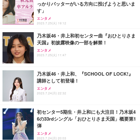
っかりバッターがいる方向に投げようと思いま
す」
エンタメ
2023.7.25(火) 19:12
乃木坂46・井上和初センター曲『おひとりさま
天国』初披露映像の一部を解禁！
エンタメ
2023.7.25(火) 11:47
乃木坂46・井上和、『SCHOOL OF LOCK!』
講師として初登場！
エンタメ
2023.7.24(月) 22:32
初センター5期生・井上和にも大注目！乃木坂4
6の33rdシングル「おひとりさま天国」概要第1
弾
エンタメ
2023.7.24(月) 20:03