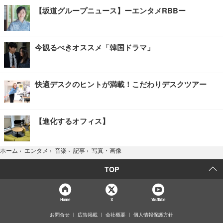
【坂道グループニュース】ーエンタメRBBー
今観るべきオススメ「韓国ドラマ」
快適デスクのヒントが満載！こだわりデスクツアー
【進化するオフィス】
写真・画像
ホーム
›
エンタメ
›
音楽
›
記事
›
TOP
Home
X
YouTube
お問合せ
広告掲載
会社概要
個人情報保護方針