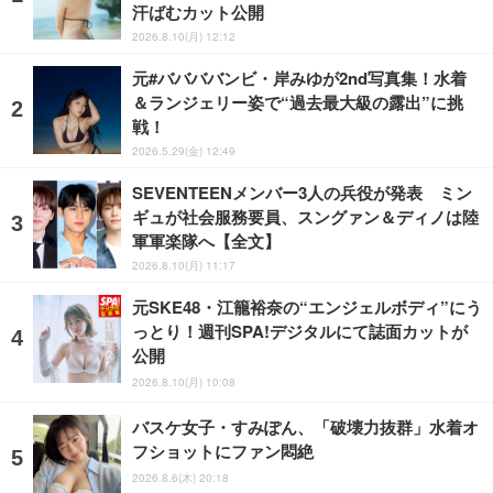
汗ばむカット公開
2026.8.10(月) 12:12
元#ババババンビ・岸みゆが2nd写真集！水着
＆ランジェリー姿で“過去最大級の露出”に挑
戦！
2026.5.29(金) 12:49
SEVENTEENメンバー3人の兵役が発表 ミン
ギュが社会服務要員、スングァン＆ディノは陸
軍軍楽隊へ【全文】
2026.8.10(月) 11:17
元SKE48・江籠裕奈の“エンジェルボディ”にう
っとり！週刊SPA!デジタルにて誌面カットが
公開
2026.8.10(月) 10:08
バスケ女子・すみぽん、「破壊力抜群」水着オ
フショットにファン悶絶
2026.8.6(木) 20:18