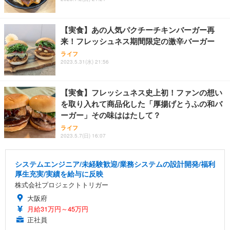
【実食】あの人気パクチーチキンバーガー再
来！フレッシュネス期間限定の激辛バーガー
ライフ
2023.5.31(水) 21:56
【実食】フレッシュネス史上初！ファンの想い
を取り入れて商品化した「厚揚げとうふの和バ
ーガー」その味ははたして？
ライフ
2023.5.7(日) 16:07
システムエンジニア/未経験歓迎/業務システムの設計開発/福利
厚生充実/実績を給与に反映
株式会社プロジェクトトリガー
大阪府
月給31万円～45万円
正社員