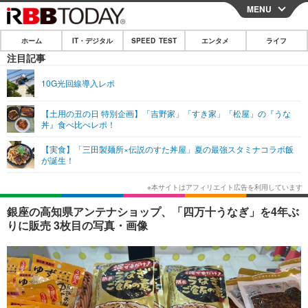
MENU
CLOSE
ホーム
IT・デジタル
SPEED TEST
エンタメ
ライフ
ホーム
注目記事
IT・デジタル
10G光回線導入レポ
IT・デジタルTOP
スマートフォン
SPEED TEST
【土用の丑の日 特別企画】「吉野家」「すき家」「松屋」の『うな
丼』食べ比べレポ！
ネタ
ガジェット・ツール
エンタメ
【実食】「三田製麺所×伝説のすた丼屋」夏の最強スタミナコラボ飯
ショッピング
その他
が誕生！
エンタメTOP
映画・ドラマ
ライフ
韓流・K-POP
韓国・芸能
ライフTOP
グルメ
リリース一覧
銀座の高知県アンテナショップ、「四万十うなぎ」を4年ぶ
音楽
スポーツ
ペット
ショッピング
りに販売 3枚目の写真・画像
プッシュ通知の停止方法
グラビア
ブログ
その他
ショッピング
その他