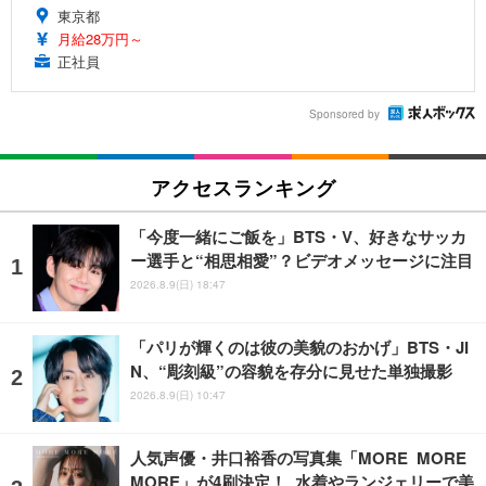
東京都
月給28万円～
正社員
Sponsored by
アクセスランキング
「今度一緒にご飯を」BTS・V、好きなサッカ
ー選手と“相思相愛”？ビデオメッセージに注目
2026.8.9(日) 18:47
「パリが輝くのは彼の美貌のおかげ」BTS・JI
N、“彫刻級”の容貌を存分に見せた単独撮影
2026.8.9(日) 10:47
人気声優・井口裕香の写真集「MORE MORE
MORE」が4刷決定！ 水着やランジェリーで美