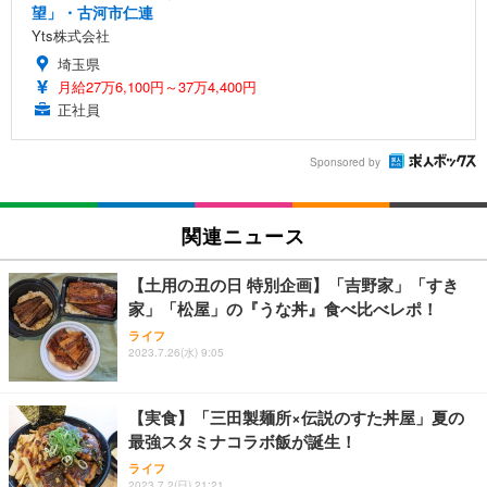
望」・古河市仁連
Yts株式会社
埼玉県
月給27万6,100円～37万4,400円
正社員
Sponsored by
関連ニュース
【土用の丑の日 特別企画】「吉野家」「すき
家」「松屋」の『うな丼』食べ比べレポ！
ライフ
2023.7.26(水) 9:05
【実食】「三田製麺所×伝説のすた丼屋」夏の
最強スタミナコラボ飯が誕生！
ライフ
2023.7.2(日) 21:21