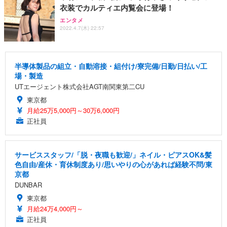
衣装でカルティエ内覧会に登場！
エンタメ
2022.4.7(木) 22:57
半導体製品の組立・自動溶接・組付け/寮完備/日勤/日払い/工
場・製造
UTエージェント株式会社AGT南関東第二CU
東京都
月給25万5,000円～30万6,000円
正社員
サービススタッフ/「脱・夜職も歓迎/」ネイル・ピアスOK&髪
色自由/産休・育休制度あり/思いやりの心があれば経験不問/東
京都
DUNBAR
東京都
月給24万4,000円～
正社員