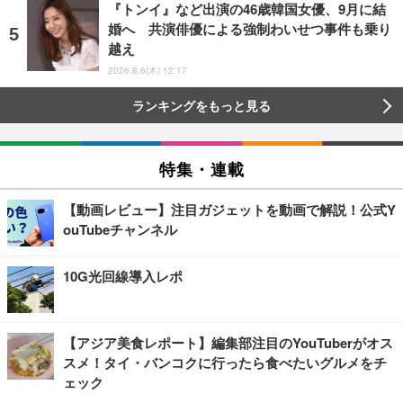
『トンイ』など出演の46歳韓国女優、9月に結
婚へ 共演俳優による強制わいせつ事件も乗り
越え
2026.8.6(木) 12:17
ランキングをもっと見る
特集・連載
【動画レビュー】注目ガジェットを動画で解説！公式Y
ouTubeチャンネル
10G光回線導入レポ
【アジア美食レポート】編集部注目のYouTuberがオス
スメ！タイ・バンコクに行ったら食べたいグルメをチ
ェック