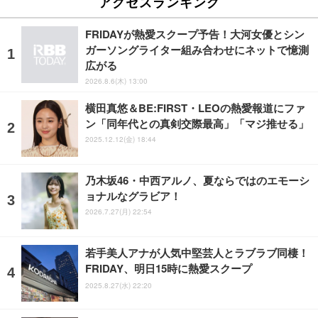
アクセスランキング
FRIDAYが熱愛スクープ予告！大河女優とシン
ガーソングライター組み合わせにネットで憶測
広がる
2026.8.6(木) 13:00
横田真悠＆BE:FIRST・LEOの熱愛報道にファ
ン「同年代との真剣交際最高」「マジ推せる」
2025.12.12(金) 18:44
乃木坂46・中西アルノ、夏ならではのエモーシ
ョナルなグラビア！
2026.7.27(月) 22:54
若手美人アナが人気中堅芸人とラブラブ同棲！
FRIDAY、明日15時に熱愛スクープ
2025.8.27(水) 22:20