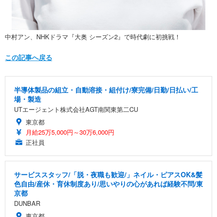
中村アン、NHKドラマ『大奥 シーズン2』で時代劇に初挑戦！
この記事へ戻る
半導体製品の組立・自動溶接・組付け/寮完備/日勤/日払い/工
場・製造
UTエージェント株式会社AGT南関東第二CU
東京都
月給25万5,000円～30万6,000円
正社員
サービススタッフ/「脱・夜職も歓迎/」ネイル・ピアスOK&髪
色自由/産休・育休制度あり/思いやりの心があれば経験不問/東
京都
DUNBAR
東京都