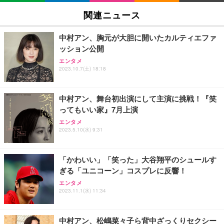
関連ニュース
中村アン、胸元が大胆に開いたカルティエファ
ッション公開
エンタメ
2023.10.7(土) 18:18
中村アン、舞台初出演にして主演に挑戦！『笑
ってもいい家』7月上演
エンタメ
2023.5.10(水) 9:31
「かわいい」「笑った」大谷翔平のシュールす
ぎる「ユニコーン」コスプレに反響！
エンタメ
2023.11.1(水) 11:34
中村アン、松嶋菜々子ら背中ざっくりセクシー