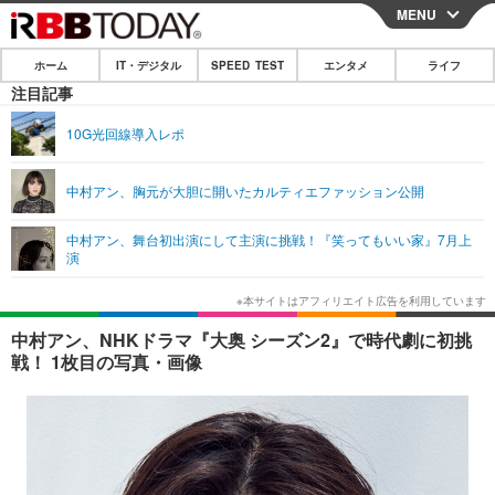
MENU
CLOSE
ホーム
IT・デジタル
SPEED TEST
エンタメ
ライフ
ホーム
注目記事
IT・デジタル
10G光回線導入レポ
IT・デジタルTOP
スマートフォン
SPEED TEST
中村アン、胸元が大胆に開いたカルティエファッション公開
ネタ
ガジェット・ツール
エンタメ
中村アン、舞台初出演にして主演に挑戦！『笑ってもいい家』7月上
ショッピング
その他
演
エンタメTOP
映画・ドラマ
ライフ
韓流・K-POP
韓国・芸能
ライフTOP
グルメ
リリース一覧
中村アン、NHKドラマ『大奥 シーズン2』で時代劇に初挑
音楽
スポーツ
ペット
ショッピング
戦！ 1枚目の写真・画像
プッシュ通知の停止方法
グラビア
ブログ
その他
ショッピング
その他