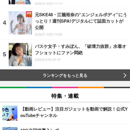
2026.8.10(月) 11:17
元SKE48・江籠裕奈の“エンジェルボディ”にう
っとり！週刊SPA!デジタルにて誌面カットが
公開
2026.8.10(月) 10:08
バスケ女子・すみぽん、「破壊力抜群」水着オ
フショットにファン悶絶
2026.8.6(木) 20:18
ランキングをもっと見る
特集・連載
【動画レビュー】注目ガジェットを動画で解説！公式Y
ouTubeチャンネル