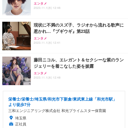
エンタメ
2023.11.1(水) 12:46
現状に不満のスズ子、ラジオから流れる歌声に
惹かれ…『ブギウギ』第23話
エンタメ
2023.11.1(水) 12:41
藤田ニコル、エレガント＆セクシーな紫のラン
ジェリーを着こなした姿を披露
エンタメ
2023.11.1(水) 12:48
栄養士/栄養士/埼玉県/和光市下新倉/東武東上線「和光市駅」
より徒歩7分
三和エンジニアリング株式会社 和光プライムスター保育園
埼玉県
正社員