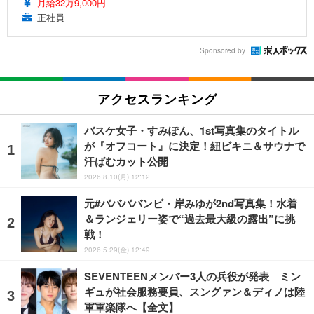
月給32万9,000円
正社員
Sponsored by
アクセスランキング
バスケ女子・すみぽん、1st写真集のタイトル
が『オフコート』に決定！紐ビキニ＆サウナで
汗ばむカット公開
2026.8.10(月) 12:12
元#ババババンビ・岸みゆが2nd写真集！水着
＆ランジェリー姿で“過去最大級の露出”に挑
戦！
2026.5.29(金) 12:49
SEVENTEENメンバー3人の兵役が発表 ミン
ギュが社会服務要員、スングァン＆ディノは陸
軍軍楽隊へ【全文】