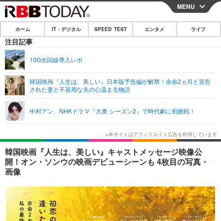
MENU
CLOSE
ホーム
IT・デジタル
SPEED TEST
エンタメ
ライフ
ホーム
注目記事
IT・デジタル
10G光回線導入レポ
IT・デジタルTOP
スマートフォン
SPEED TEST
韓国映画『人生は、美しい』日本版予告編が解禁！余命2ヵ月と宣告
された妻と不器用な夫の心温まる物語
ネタ
ガジェット・ツール
エンタメ
中村アン、NHKドラマ『大奥 シーズン2』で時代劇に初挑戦！
ショッピング
その他
エンタメTOP
映画・ドラマ
ライフ
韓流・K-POP
韓国・芸能
ライフTOP
グルメ
リリース一覧
韓国映画『人生は、美しい』キャストメッセージ映像公
音楽
スポーツ
ペット
ショッピング
開！オン・ソンウの映画デビューシーンも 4枚目の写真・
プッシュ通知の停止方法
画像
グラビア
ブログ
その他
ショッピング
その他