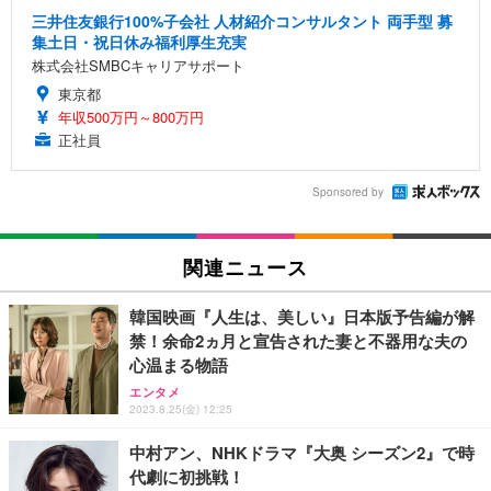
三井住友銀行100%子会社 人材紹介コンサルタント 両手型 募
集土日・祝日休み福利厚生充実
株式会社SMBCキャリアサポート
東京都
年収500万円～800万円
正社員
Sponsored by
関連ニュース
韓国映画『人生は、美しい』日本版予告編が解
禁！余命2ヵ月と宣告された妻と不器用な夫の
心温まる物語
エンタメ
2023.8.25(金) 12:25
中村アン、NHKドラマ『大奥 シーズン2』で時
代劇に初挑戦！