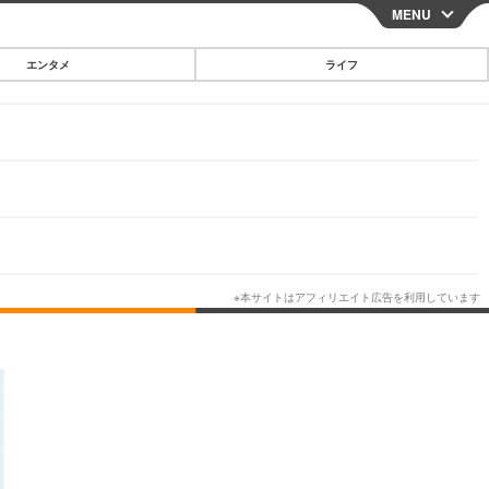
MENU
CLOSE
エンタメ
ライフ
スマートフォン
ガジェット・ツール
その他
映画・ドラマ
韓国・芸能
グルメ
スポーツ
ショッピング
ブログ
その他