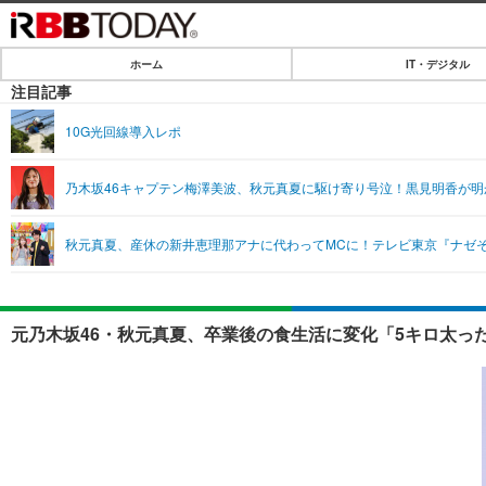
ホーム
IT・デジタル
ホーム
注目記事
IT・デジタル
10G光回線導入レポ
IT・デジタルTOP
SPEED TEST
乃木坂46キャプテン梅澤美波、秋元真夏に駆け寄り号泣！黒見明香が明
ネタ
エンタメ
秋元真夏、産休の新井恵理那アナに代わってMCに！テレビ東京『ナゼ
ショッピング
エンタメTOP
ライフ
韓流・K-POP
ライフTOP
リリース一覧
元乃木坂46・秋元真夏、卒業後の食生活に変化「5キロ太っ
音楽
ペット
プッシュ通知の停止方法
グラビア
その他
ショッピング