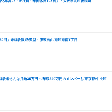
消化率高い「正社員・年間休日125日」・大阪市北区曾根崎
年2回」未経験歓迎/髪型・服装自由/港区港南1丁目
経験者さんは月給35万円～/年収840万円のメンバーも/東京都/中央区