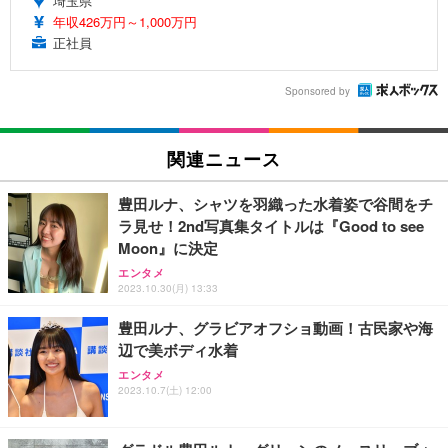
埼玉県
年収426万円～1,000万円
正社員
Sponsored by
関連ニュース
豊田ルナ、シャツを羽織った水着姿で谷間をチ
ラ見せ！2nd写真集タイトルは『Good to see
Moon』に決定
エンタメ
2023.10.30(月) 13:33
豊田ルナ、グラビアオフショ動画！古民家や海
辺で美ボディ水着
エンタメ
2023.10.7(土) 12:00