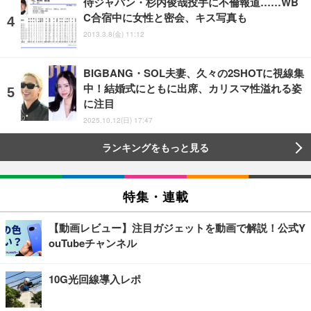
侍ジャパン・杉内俊哉投手に不倫報道……WB
C合宿中に女性と密会、キス写真も
2013.3.8(金) 11:12
BIGBANG・SOL夫妻、久々の2SHOTに視線集
中！結婚式にともに出席、カリスマ性溢れる姿
に注目
2025.10.12(日) 17:47
ランキングをもっと見る
特集・連載
【動画レビュー】注目ガジェットを動画で解説！公式Y
ouTubeチャンネル
10G光回線導入レポ