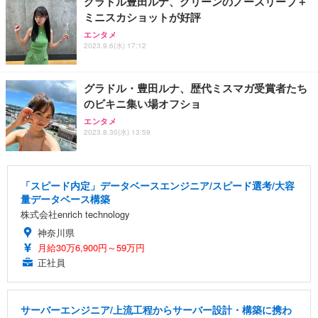
グラドル豊田ルナ、グリーンのノースリーブ＋
ミニスカショットが好評
エンタメ
2023.9.6(水) 17:12
グラドル・豊田ルナ、歴代ミスマガ受賞者たち
のビキニ集い場オフショ
エンタメ
2023.8.30(水) 13:59
「スピード内定」データベースエンジニア/スピード選考/大容
量データベース構築
株式会社enrich technology
神奈川県
月給30万6,900円～59万円
正社員
サーバーエンジニア/上流工程からサーバー設計・構築に携わ