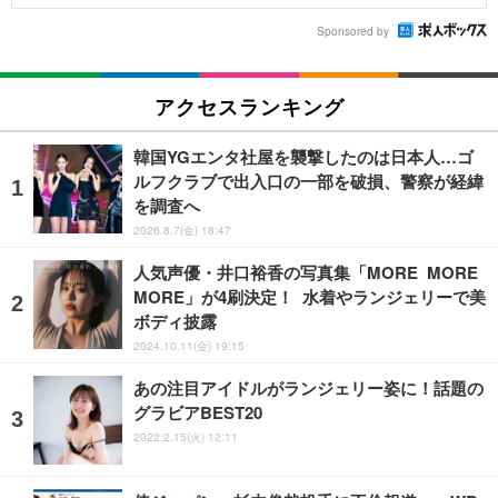
Sponsored by
アクセスランキング
韓国YGエンタ社屋を襲撃したのは日本人…ゴ
ルフクラブで出入口の一部を破損、警察が経緯
を調査へ
2026.8.7(金) 18:47
人気声優・井口裕香の写真集「MORE MORE
MORE」が4刷決定！ 水着やランジェリーで美
ボディ披露
2024.10.11(金) 19:15
あの注目アイドルがランジェリー姿に！話題の
グラビアBEST20
2022.2.15(火) 12:11