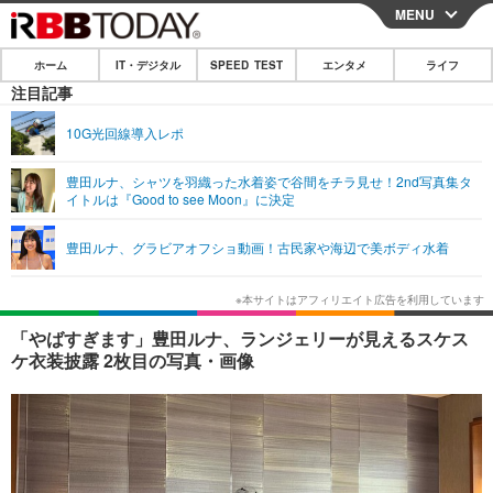
MENU
CLOSE
ホーム
IT・デジタル
SPEED TEST
エンタメ
ライフ
ホーム
注目記事
IT・デジタル
10G光回線導入レポ
IT・デジタルTOP
スマートフォン
SPEED TEST
豊田ルナ、シャツを羽織った水着姿で谷間をチラ見せ！2nd写真集タ
イトルは『Good to see Moon』に決定
ネタ
ガジェット・ツール
エンタメ
豊田ルナ、グラビアオフショ動画！古民家や海辺で美ボディ水着
ショッピング
その他
エンタメTOP
映画・ドラマ
ライフ
韓流・K-POP
韓国・芸能
ライフTOP
グルメ
リリース一覧
「やばすぎます」豊田ルナ、ランジェリーが見えるスケス
音楽
スポーツ
ペット
ショッピング
ケ衣装披露 2枚目の写真・画像
プッシュ通知の停止方法
グラビア
ブログ
その他
ショッピング
その他