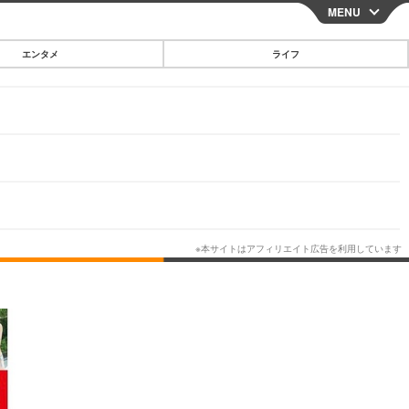
MENU
CLOSE
エンタメ
ライフ
スマートフォン
ガジェット・ツール
その他
映画・ドラマ
韓国・芸能
グルメ
スポーツ
ショッピング
ブログ
その他