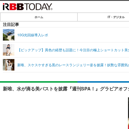
ホーム
IT・デジタル
ホーム
注目記事
IT・デジタル
10G光回線導入レポ
IT・デジタルTOP
SPEED TEST
【ピックアップ】異色の経歴も話題に！今注目の極上ショートカット美
ネタ
エンタメ
新唯、スケスケすぎる黒のレースランジェリー姿を披露！妖艶な雰囲気
ショッピング
エンタメTOP
ライフ
韓流・K-POP
ライフTOP
リリース一覧
新唯、水が滴る美バストを披露『週刊SPA！』グラビアオフ
音楽
ペット
プッシュ通知の停止方法
グラビア
その他
ショッピング