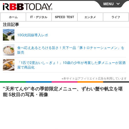
MENU
CLOSE
ホーム
IT・デジタル
SPEED TEST
エンタメ
ライフ
ホーム
注目記事
IT・デジタル
10G光回線導入レポ
IT・デジタルTOP
スマートフォン
SPEED TEST
食べ応えあるとろける旨さ！天下一品「豚トロチャーシューメン」を
販売
ネタ
ガジェット・ツール
エンタメ
「1匹で2度おいし～ぎょ！」10歳の少年が考案した夢メニューが居酒
ショッピング
その他
屋で商品化
エンタメTOP
映画・ドラマ
ライフ
韓流・K-POP
韓国・芸能
ライフTOP
グルメ
リリース一覧
"天丼てんや"冬の季節限定メニュー、ずわい蟹や帆立を堪
音楽
スポーツ
ペット
ショッピング
能 5枚目の写真・画像
プッシュ通知の停止方法
グラビア
ブログ
その他
ショッピング
その他