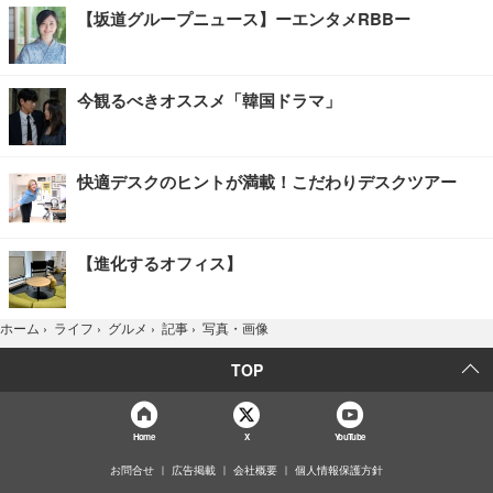
【坂道グループニュース】ーエンタメRBBー
今観るべきオススメ「韓国ドラマ」
快適デスクのヒントが満載！こだわりデスクツアー
【進化するオフィス】
写真・画像
ホーム
›
ライフ
›
グルメ
›
記事
›
TOP
Home
X
YouTube
お問合せ
広告掲載
会社概要
個人情報保護方針