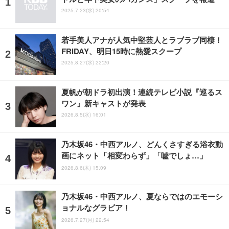
2025.7.23(水) 20:54
若手美人アナが人気中堅芸人とラブラブ同棲！
FRIDAY、明日15時に熱愛スクープ
2025.8.27(水) 22:20
夏帆が朝ドラ初出演！連続テレビ小説『巡るス
ワン』新キャストが発表
2026.8.5(水) 16:01
乃木坂46・中西アルノ、どんくさすぎる浴衣動
画にネット「相変わらず」「嘘でしょ…」
2026.8.6(木) 15:09
乃木坂46・中西アルノ、夏ならではのエモーシ
ョナルなグラビア！
2026.7.27(月) 22:54