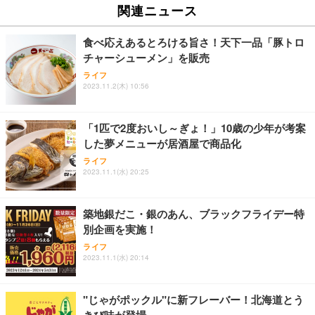
関連ニュース
食べ応えあるとろける旨さ！天下一品「豚トロ
チャーシューメン」を販売
ライフ
2023.11.2(木) 10:56
「1匹で2度おいし～ぎょ！」10歳の少年が考案
した夢メニューが居酒屋で商品化
ライフ
2023.11.1(水) 20:25
築地銀だこ・銀のあん、ブラックフライデー特
別企画を実施！
ライフ
2023.11.1(水) 20:14
"じゃがポックル"に新フレーバー！北海道とう
きび味が登場