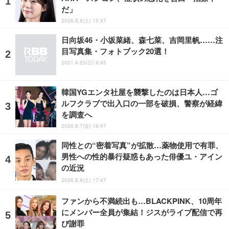
だ」
2026.8.8(土) 15:47
日向坂46・小坂菜緒、森七菜、吉岡里帆……注
目写真集・フォトブック20選！
2021.4.25(日) 9:45
韓国YGエンタ社屋を襲撃したのは日本人…ゴ
ルフクラブで出入口の一部を破損、警察が経緯
を調査へ
2026.8.7(金) 18:47
同性との“密着写真”が拡散…薬物使用で有罪、
男性への性的暴行疑惑もあった俳優ユ・アイン
の近況
2026.8.8(土) 17:47
ファンから不満続出も…BLACKPINK、10周年
にメンバー全員が集結！ジスがライブ配信で再
び謝罪