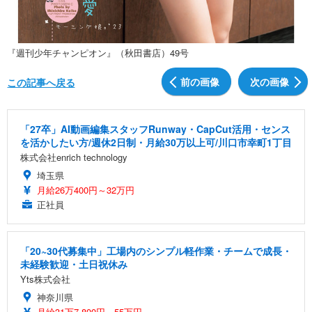
『週刊少年チャンピオン』（秋田書店）49号
前の画像
次の画像
この記事へ戻る
「27卒」AI動画編集スタッフRunway・CapCut活用・センス
を活かしたい方/週休2日制・月給30万以上可/川口市幸町1丁目
株式会社enrich technology
埼玉県
月給26万400円～32万円
正社員
「20~30代募集中」工場内のシンプル軽作業・チームで成長・
未経験歓迎・土日祝休み
Yts株式会社
神奈川県
月給31万7,800円～55万円