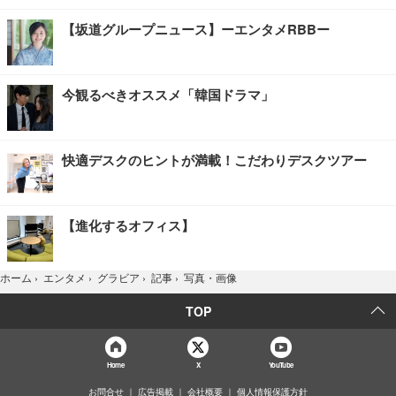
【坂道グループニュース】ーエンタメRBBー
今観るべきオススメ「韓国ドラマ」
快適デスクのヒントが満載！こだわりデスクツアー
【進化するオフィス】
写真・画像
ホーム
›
エンタメ
›
グラビア
›
記事
›
TOP
Home
X
YouTube
お問合せ
広告掲載
会社概要
個人情報保護方針