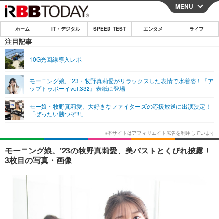
MENU
CLOSE
ホーム
IT・デジタル
SPEED TEST
エンタメ
ライフ
ホーム
注目記事
IT・デジタル
10G光回線導入レポ
IT・デジタルTOP
スマートフォン
SPEED TEST
モーニング娘。’23・牧野真莉愛がリラックスした表情で水着姿！『ア
ップトゥボーイvol.332』表紙に登場
ネタ
ガジェット・ツール
エンタメ
モー娘・牧野真莉愛、大好きなファイターズの応援放送に出演決定！
ショッピング
その他
「ぜったい勝つぞ!!!」
エンタメTOP
映画・ドラマ
ライフ
韓流・K-POP
韓国・芸能
ライフTOP
グルメ
リリース一覧
モーニング娘。’23の牧野真莉愛、美バストとくびれ披露！
音楽
スポーツ
ペット
ショッピング
3枚目の写真・画像
プッシュ通知の停止方法
グラビア
ブログ
その他
ショッピング
その他