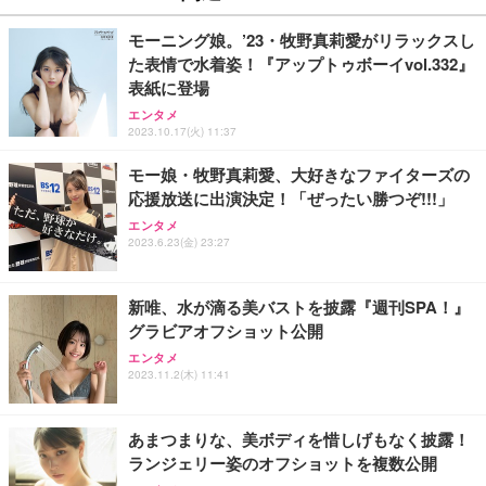
モーニング娘。’23・牧野真莉愛がリラックスし
た表情で水着姿！『アップトゥボーイvol.332』
表紙に登場
エンタメ
2023.10.17(火) 11:37
モー娘・牧野真莉愛、大好きなファイターズの
応援放送に出演決定！「ぜったい勝つぞ!!!」
エンタメ
2023.6.23(金) 23:27
新唯、水が滴る美バストを披露『週刊SPA！』
グラビアオフショット公開
エンタメ
2023.11.2(木) 11:41
あまつまりな、美ボディを惜しげもなく披露！
ランジェリー姿のオフショットを複数公開