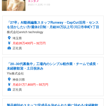
エンタメ
2023.11.2(木) 11:03
「27卒」AI動画編集スタッフRunway・CapCut活用・センス
を活かしたい方/週休2日制・月給30万以上可/川口市幸町1丁目
株式会社enrich technology
埼玉県
月給26万400円～32万円
正社員
「20~30代募集中」工場内のシンプル軽作業・チームで成長・
未経験歓迎・土日祝休み
Yts株式会社
神奈川県
月給31万7,800円～55万円
正社員
製品箱詰めスタッフ/完成品を決められた箱に詰める/未経験歓