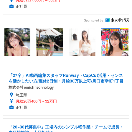
正社員
Sponsored by
「27卒」AI動画編集スタッフRunway・CapCut活用・センス
を活かしたい方/週休2日制・月給30万以上可/川口市幸町1丁目
株式会社enrich technology
埼玉県
月給26万400円～32万円
正社員
「20~30代募集中」工場内のシンプル軽作業・チームで成長・