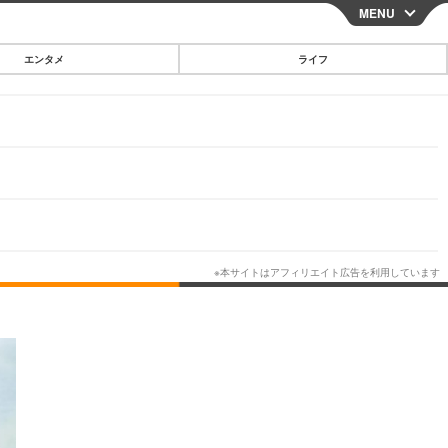
MENU
CLOSE
エンタメ
ライフ
スマートフォン
ガジェット・ツール
その他
映画・ドラマ
韓国・芸能
グルメ
スポーツ
ショッピング
ブログ
その他