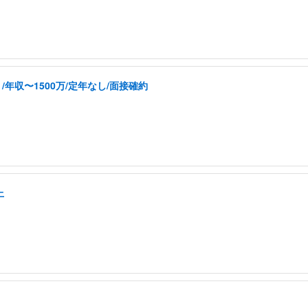
年収〜1500万/定年なし/面接確約
上