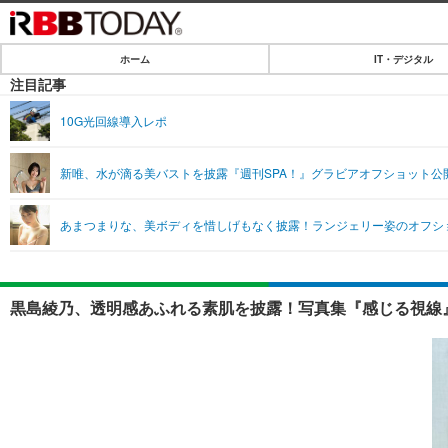
ホーム
IT・デジタル
ホーム
注目記事
IT・デジタル
10G光回線導入レポ
IT・デジタルTOP
SPEED TEST
新唯、水が滴る美バストを披露『週刊SPA！』グラビアオフショット公
ネタ
エンタメ
あまつまりな、美ボディを惜しげもなく披露！ランジェリー姿のオフシ
ショッピング
エンタメTOP
ライフ
韓流・K-POP
ライフTOP
リリース一覧
黒島綾乃、透明感あふれる素肌を披露！写真集『感じる視線』
音楽
ペット
プッシュ通知の停止方法
グラビア
その他
ショッピング