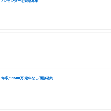
ドプレゼンターを緊急募集
年収〜1500万/定年なし/面接確約