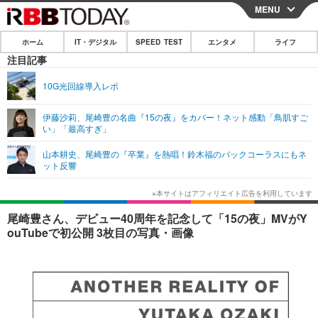
MENU
CLOSE
ホーム
IT・デジタル
SPEED TEST
エンタメ
ライフ
ホーム
注目記事
IT・デジタル
10G光回線導入レポ
IT・デジタルTOP
スマートフォン
SPEED TEST
伊藤沙莉、尾崎豊の名曲『15の夜』をカバー！ネット感動「鳥肌すご
い」「最高すぎ」
ネタ
ガジェット・ツール
エンタメ
山本耕史、尾崎豊の『卒業』を熱唱！鈴木福のバックコーラスにもネ
ショッピング
その他
ット反響
エンタメTOP
映画・ドラマ
ライフ
韓流・K-POP
韓国・芸能
ライフTOP
グルメ
リリース一覧
尾崎豊さん、デビュー40周年を記念して「15の夜」MVがY
音楽
スポーツ
ペット
ショッピング
ouTubeで初公開 3枚目の写真・画像
プッシュ通知の停止方法
グラビア
ブログ
その他
ショッピング
その他