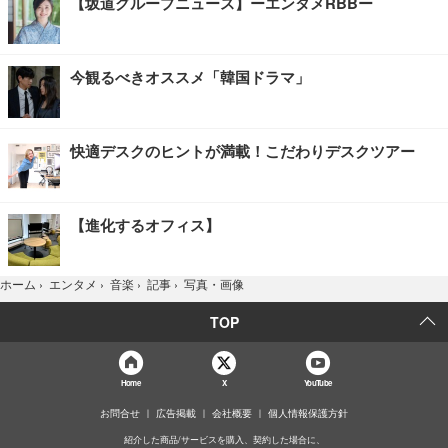
【坂道グループニュース】ーエンタメRBBー
今観るべきオススメ「韓国ドラマ」
快適デスクのヒントが満載！こだわりデスクツアー
【進化するオフィス】
写真・画像
ホーム
›
エンタメ
›
音楽
›
記事
›
TOP
Home
X
YouTube
お問合せ
広告掲載
会社概要
個人情報保護方針
紹介した商品/サービスを購入、契約した場合に、