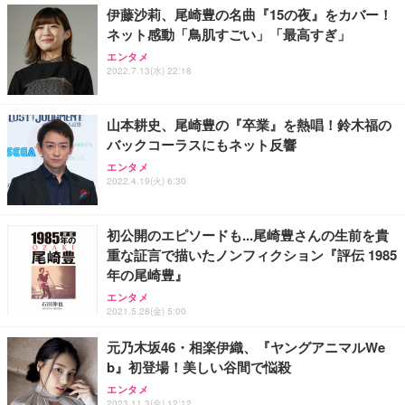
伊藤沙莉、尾崎豊の名曲『15の夜』をカバー！
ネット感動「鳥肌すごい」「最高すぎ」
エンタメ
2022.7.13(水) 22:18
山本耕史、尾崎豊の『卒業』を熱唱！鈴木福の
バックコーラスにもネット反響
エンタメ
2022.4.19(火) 6:30
初公開のエピソードも...尾崎豊さんの生前を貴
重な証言で描いたノンフィクション『評伝 1985
年の尾崎豊』
エンタメ
2021.5.28(金) 5:00
元乃木坂46・相楽伊織、『ヤングアニマルWe
b』初登場！美しい谷間で悩殺
エンタメ
2023.11.3(金) 12:12