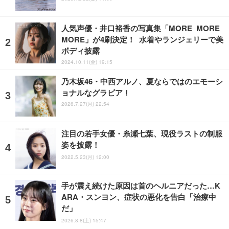
人気声優・井口裕香の写真集「MORE MORE
MORE」が4刷決定！ 水着やランジェリーで美
ボディ披露
2024.10.11(金) 19:15
乃木坂46・中西アルノ、夏ならではのエモーシ
ョナルなグラビア！
2026.7.27(月) 22:54
注目の若手女優・糸瀬七葉、現役ラストの制服
姿を披露！
2022.5.23(月) 12:00
手が震え続けた原因は首のヘルニアだった…K
ARA・スンヨン、症状の悪化を告白「治療中
だ」
2026.8.8(土) 15:47