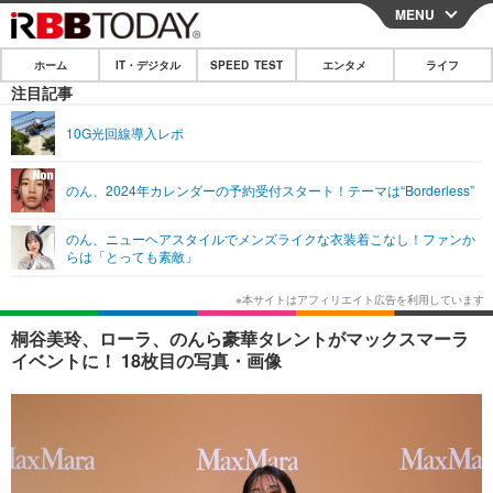
MENU
CLOSE
ホーム
IT・デジタル
SPEED TEST
エンタメ
ライフ
ホーム
注目記事
IT・デジタル
10G光回線導入レポ
IT・デジタルTOP
スマートフォン
SPEED TEST
のん、2024年カレンダーの予約受付スタート！テーマは“Borderless”
ネタ
ガジェット・ツール
エンタメ
のん、ニューヘアスタイルでメンズライクな衣装着こなし！ファンか
ショッピング
その他
らは「とっても素敵」
エンタメTOP
映画・ドラマ
ライフ
韓流・K-POP
韓国・芸能
ライフTOP
グルメ
リリース一覧
桐谷美玲、ローラ、のんら豪華タレントがマックスマーラ
音楽
スポーツ
ペット
ショッピング
イベントに！ 18枚目の写真・画像
プッシュ通知の停止方法
グラビア
ブログ
その他
ショッピング
その他