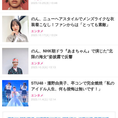
2023.10.25(水) 13:48
のん、ニューヘアスタイルでメンズライクな衣
装着こなし！ファンからは「とっても素敵」
エンタメ
2023.10.17(火) 13:24
のん、NHK朝ドラ『あまちゃん』で演じた"北
限の海女"姿披露で反響
エンタメ
2023.10.3(火) 13:13
STU48・瀧野由美子、卒コンで完全燃焼「私の
アイドル人生、何も後悔は無いです！」
エンタメ
2023.11.4(土) 12:14