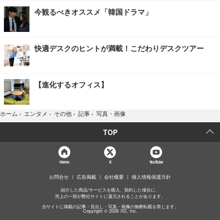
今観るべきオススメ「韓国ドラマ」
快適デスクのヒントが満載！こだわりデスクツアー
【進化するオフィス】
写真・画像
ホーム
›
エンタメ
›
その他
›
記事
›
TOP
Home
X
YouTube
お問合せ
広告掲載
会社概要
個人情報保護方針
紹介した商品/サービスを購入、契約した場合に、
売上の一部が弊社サイトに還元されることがあります。
当サイトに掲載の記事・見出し・写真・画像の無断転載を禁じます。
Copyright © 2026 IID, Inc.