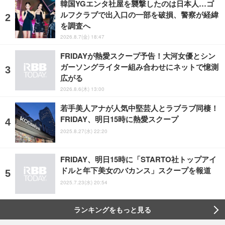
韓国YGエンタ社屋を襲撃したのは日本人…ゴ
ルフクラブで出入口の一部を破損、警察が経緯
を調査へ
2026.8.7(金) 18:47
FRIDAYが熱愛スクープ予告！大河女優とシン
ガーソングライター組み合わせにネットで憶測
広がる
2026.8.6(木) 13:00
若手美人アナが人気中堅芸人とラブラブ同棲！
FRIDAY、明日15時に熱愛スクープ
2025.8.27(水) 22:20
FRIDAY、明日15時に「STARTO社トップアイ
ドルと年下美女のバカンス」スクープを報道
2025.7.23(水) 20:54
ランキングをもっと見る