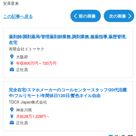
安斉星来
前の画像
次の画像
この記事へ戻る
薬剤師/調剤薬局/管理薬剤師業務,調剤業務,服薬指導,薬歴管理,
在宅
有限会社イトーヤク
大阪府
年収600万円～720万円
正社員
完全在宅/スマホメーカーのコールセンタースタッフ/20代活躍
中/フルリモート/年間休日120日/髪色ネイル自由
TDCX Japan株式会社
神奈川県
月給28万1,228円～
正社員