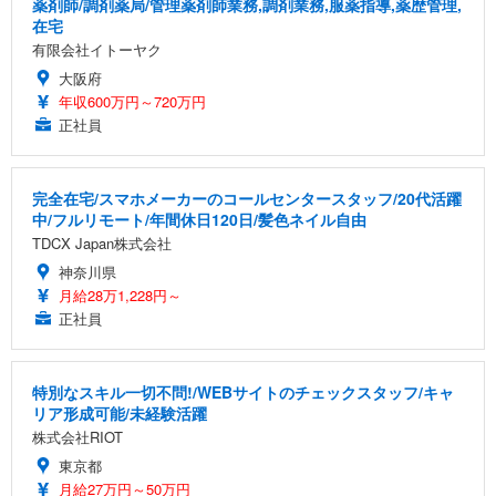
薬剤師/調剤薬局/管理薬剤師業務,調剤業務,服薬指導,薬歴管理,
在宅
有限会社イトーヤク
大阪府
年収600万円～720万円
正社員
完全在宅/スマホメーカーのコールセンタースタッフ/20代活躍
中/フルリモート/年間休日120日/髪色ネイル自由
TDCX Japan株式会社
神奈川県
月給28万1,228円～
正社員
特別なスキル一切不問!/WEBサイトのチェックスタッフ/キャ
リア形成可能/未経験活躍
株式会社RIOT
東京都
月給27万円～50万円