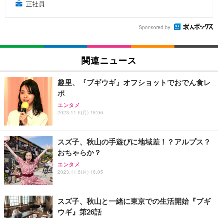
正社員
Sponsored by
関連ニュース
趣里、『ブギウギ』オフショットでおでん食レ
ポ
エンタメ
2023.11.6(月) 18:06
スズ子、秋山の手遊びに地域差！？アルプス？
おちゃらか？
エンタメ
2023.11.6(月) 16:05
スズ子、秋山と一緒に東京での生活開始『ブギ
ウギ』第26話