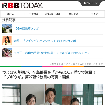
MENU
CLOSE
ホーム
IT・デジタル
SPEED TEST
エンタメ
ライフ
ホーム
注目記事
IT・デジタル
10G光回線導入レポ
IT・デジタルTOP
スマートフォン
SPEED TEST
趣里、『ブギウギ』オフショットでおでん食レポ
ネタ
ガジェット・ツール
エンタメ
スズ子、秋山の手遊びに地域差！？アルプス？おちゃらか？
ショッピング
その他
エンタメTOP
映画・ドラマ
ライフ
韓流・K-POP
韓国・芸能
ライフTOP
グルメ
リリース一覧
つよぽん草彅が、辛島部長を「からぽん」呼びで注目！
音楽
スポーツ
ペット
ショッピング
『ブギウギ』第27話 2枚目の写真・画像
プッシュ通知の停止方法
グラビア
ブログ
その他
ショッピング
その他