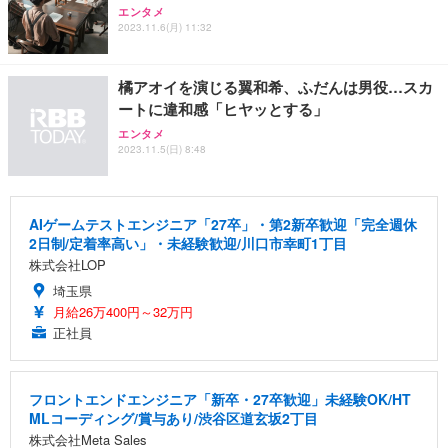
エンタメ
2023.11.6(月) 11:32
橘アオイを演じる翼和希、ふだんは男役…スカ
ートに違和感「ヒヤッとする」
エンタメ
2023.11.5(日) 8:48
AIゲームテストエンジニア「27卒」・第2新卒歓迎「完全週休
2日制/定着率高い」・未経験歓迎/川口市幸町1丁目
株式会社LOP
埼玉県
月給26万400円～32万円
正社員
フロントエンドエンジニア「新卒・27卒歓迎」未経験OK/HT
MLコーディング/賞与あり/渋谷区道玄坂2丁目
株式会社Meta Sales