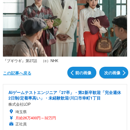
『ブギウギ』第27話 （c）NHK
前の画像
次の画像
この記事へ戻る
AIゲームテストエンジニア「27卒」・第2新卒歓迎「完全週休
2日制/定着率高い」・未経験歓迎/川口市幸町1丁目
株式会社LOP
埼玉県
月給26万400円～32万円
正社員