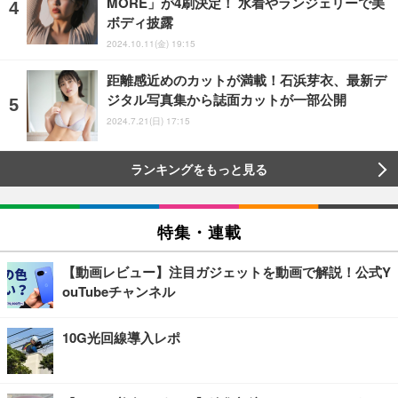
MORE」が4刷決定！ 水着やランジェリーで美
ボディ披露
2024.10.11(金) 19:15
距離感近めのカットが満載！石浜芽衣、最新デ
ジタル写真集から誌面カットが一部公開
2024.7.21(日) 17:15
ランキングをもっと見る
特集・連載
【動画レビュー】注目ガジェットを動画で解説！公式Y
ouTubeチャンネル
10G光回線導入レポ