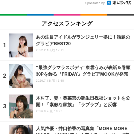
Sponsored by
アクセスランキング
あの注目アイドルがランジェリー姿に！話題の
グラビアBEST20
2022.2.15(火) 12:11
“最強グラマラスボディ”東雲うみが表紙＆巻頭
30Pを飾る『FRIDAY』グラビアMOOKが発売
2026.7.13(月) 13:48
木村了、妻・奥菜恵の誕生日祝福ショットを公
開！「素敵な家族」「ラブラブ」と反響
2026.8.7(金) 10:27
人気声優・井口裕香の写真集「MORE MORE