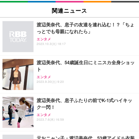
関連ニュース
渡辺美奈代、息子の友達を連れ込む！？「ちょ
っとでも母親になれたら」
エンタメ
2023.10.3(火) 18:17
渡辺美奈代、54歳誕生日にミニスカ全身ショッ
ト
エンタメ
2023.9.30(土) 9:20
渡辺美奈代、息子ふたりの前でK-1式ハイキッ
ク一閃！
エンタメ
2023.7.6(木) 16:59
元おニャン子・渡辺美奈代、53歳アイドル衣装