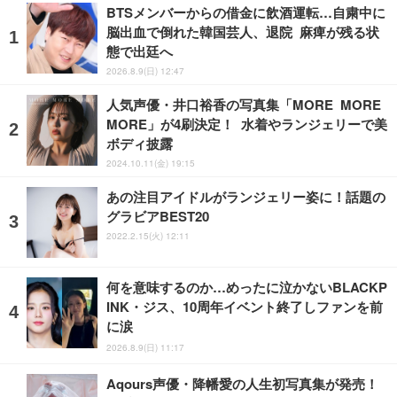
BTSメンバーからの借金に飲酒運転…自粛中に
脳出血で倒れた韓国芸人、退院 麻痺が残る状
態で出廷へ
2026.8.9(日) 12:47
人気声優・井口裕香の写真集「MORE MORE
MORE」が4刷決定！ 水着やランジェリーで美
ボディ披露
2024.10.11(金) 19:15
あの注目アイドルがランジェリー姿に！話題の
グラビアBEST20
2022.2.15(火) 12:11
何を意味するのか…めったに泣かないBLACKP
INK・ジス、10周年イベント終了しファンを前
に涙
2026.8.9(日) 11:17
Aqours声優・降幡愛の人生初写真集が発売！