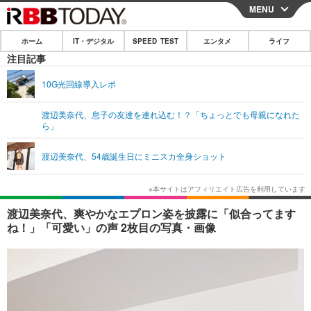
MENU
CLOSE
ホーム
IT・デジタル
SPEED TEST
エンタメ
ライフ
ホーム
注目記事
IT・デジタル
10G光回線導入レポ
IT・デジタルTOP
スマートフォン
SPEED TEST
渡辺美奈代、息子の友達を連れ込む！？「ちょっとでも母親になれた
ら」
ネタ
ガジェット・ツール
エンタメ
渡辺美奈代、54歳誕生日にミニスカ全身ショット
ショッピング
その他
エンタメTOP
映画・ドラマ
ライフ
韓流・K-POP
韓国・芸能
ライフTOP
グルメ
リリース一覧
渡辺美奈代、爽やかなエプロン姿を披露に「似合ってます
音楽
スポーツ
ペット
ショッピング
ね！」「可愛い」の声 2枚目の写真・画像
プッシュ通知の停止方法
グラビア
ブログ
その他
ショッピング
その他