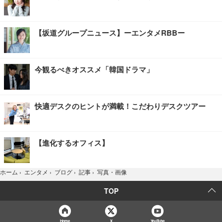
【坂道グループニュース】ーエンタメRBBー
今観るべきオススメ「韓国ドラマ」
快適デスクのヒントが満載！こだわりデスクツアー
【進化するオフィス】
写真・画像
ホーム
›
エンタメ
›
ブログ
›
記事
›
TOP
Home
X
YouTube