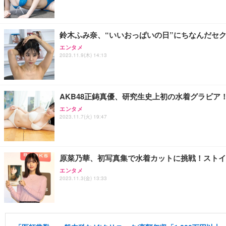
鈴木ふみ奈、“いいおっぱいの日”にちなんだセ
エンタメ
2023.11.9(木) 14:13
AKB48正鋳真優、研究生史上初の水着グラビア
エンタメ
2023.11.7(火) 19:47
原菜乃華、初写真集で水着カットに挑戦！ストイ
エンタメ
2023.11.3(金) 13:33