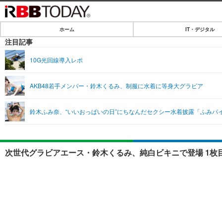
ホーム
IT・デジタル
ホーム
注目記事
IT・デジタル
10G光回線導入レポ
IT・デジタルTOP
SPEED TEST
AKB48若手メンバー・鈴木くるみ、制服に水着に等身大グラビア
ネタ
エンタメ
鈴木ふみ奈、“いいおっぱいの日”にちなんだセクシー水着披露「ふみパ
ショッピング
エンタメTOP
ライフ
韓流・K-POP
ライフTOP
リリース一覧
次世代グラビアエース・鈴木くるみ、純白ビキニで登場 1枚
音楽
ペット
プッシュ通知の停止方法
グラビア
その他
ショッピング