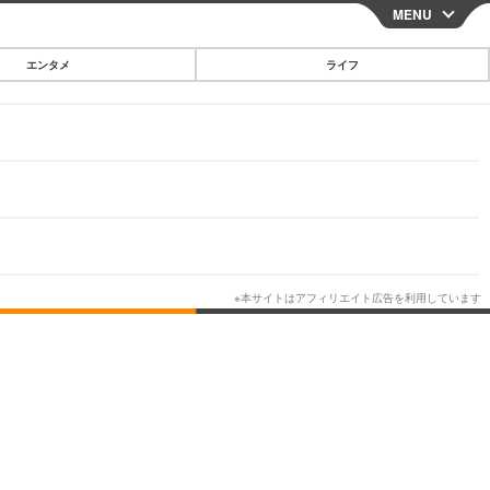
MENU
CLOSE
エンタメ
ライフ
スマートフォン
ガジェット・ツール
その他
映画・ドラマ
韓国・芸能
グルメ
スポーツ
ショッピング
ブログ
その他