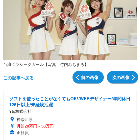
台湾クラシックガール【写真：竹内みちまろ】
前の画像
次の画像
この記事へ戻る
ソフトを使ったことがなくてもOK!/WEBデザイナー/年間休日
125日以上/未経験活躍
Yts株式会社
神奈川県
月給28万円～50万円
正社員