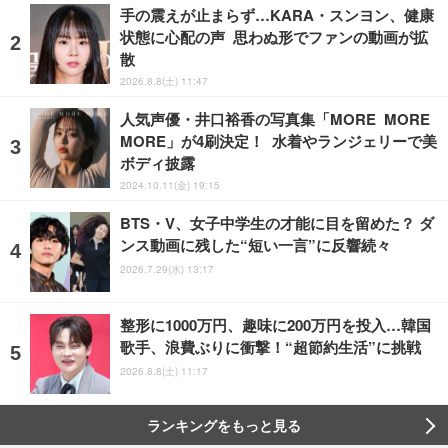
手の震えが止まらず…KARA・スンヨン、健康
状態に心配の声 思わぬ形でファンの動画が拡
散
2026.8.8(土) 11:47
人気声優・井口裕香の写真集「MORE MORE
MORE」が4刷決定！ 水着やランジェリーで美
ボディ披露
2024.10.11(金) 19:15
BTS・V、女子中学生の才能に目を留めた？ ダ
ンス動画に残した“短い一言”に反響続々
2026.7.29(水) 13:17
整形に1000万円、趣味に200万円を投入…韓国
歌手、浪費ぶりに衝撃！“超節約生活”に挑戦
2026.8.8(土) 11:17
ランキングをもっと見る