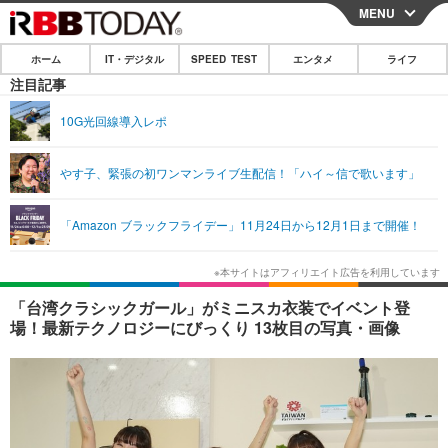
MENU
CLOSE
ホーム
IT・デジタル
SPEED TEST
エンタメ
ライフ
ホーム
注目記事
IT・デジタル
10G光回線導入レポ
IT・デジタルTOP
スマートフォン
SPEED TEST
やす子、緊張の初ワンマンライブ生配信！「ハイ～信で歌います」
ネタ
ガジェット・ツール
エンタメ
「Amazon ブラックフライデー」11月24日から12月1日まで開催！
ショッピング
その他
エンタメTOP
映画・ドラマ
ライフ
韓流・K-POP
韓国・芸能
ライフTOP
グルメ
リリース一覧
「台湾クラシックガール」がミニスカ衣装でイベント登
音楽
スポーツ
ペット
ショッピング
場！最新テクノロジーにびっくり 13枚目の写真・画像
プッシュ通知の停止方法
グラビア
ブログ
その他
ショッピング
その他