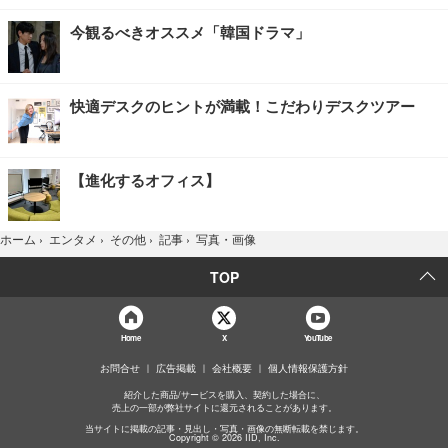
今観るべきオススメ「韓国ドラマ」
快適デスクのヒントが満載！こだわりデスクツアー
【進化するオフィス】
写真・画像
ホーム
›
エンタメ
›
その他
›
記事
›
TOP
Home
X
YouTube
お問合せ
広告掲載
会社概要
個人情報保護方針
紹介した商品/サービスを購入、契約した場合に、
売上の一部が弊社サイトに還元されることがあります。
当サイトに掲載の記事・見出し・写真・画像の無断転載を禁じます。
Copyright © 2026 IID, Inc.