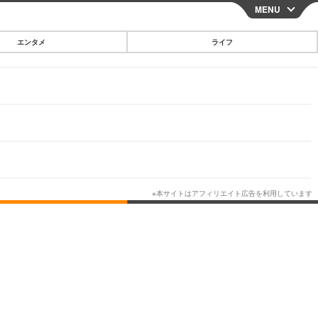
MENU
CLOSE
エンタメ
ライフ
スマートフォン
ガジェット・ツール
その他
映画・ドラマ
韓国・芸能
グルメ
スポーツ
ショッピング
ブログ
その他