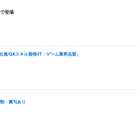
で登場
員/QAスキル習得/IT・ゲーム業界志望」
日制・賞与あり