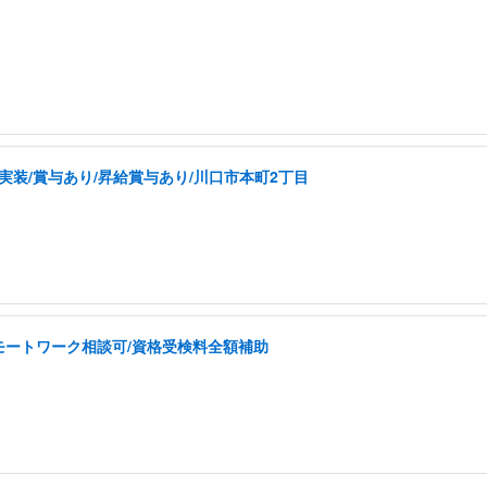
実装/賞与あり/昇給賞与あり/川口市本町2丁目
モートワーク相談可/資格受検料全額補助