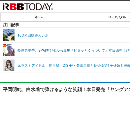
ホーム
IT・デジタル
ホーム
注目記事
IT・デジタル
10G光回線導入レポ
IT・デジタルTOP
SPEED TEST
長澤茉里奈、SPA!デジタル写真集『ピタッとくっついて』本日発売！
ネタ
エンタメ
元ラストアイドル・長月翠、DISH//・矢部昌暉と結婚＆第1子妊娠を発
ショッピング
エンタメTOP
ライフ
韓流・K-POP
ライフTOP
リリース一覧
平岡明純、白水着で弾けるような笑顔！本日発売『ヤングアニ
音楽
ペット
プッシュ通知の停止方法
グラビア
その他
ショッピング