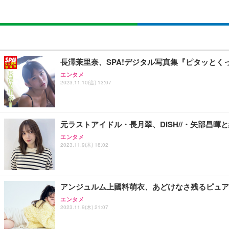
長澤茉里奈、SPA!デジタル写真集『ピタッと
エンタメ
2023.11.10(金) 13:07
元ラストアイドル・長月翠、DISH//・矢部昌暉
エンタメ
2023.11.9(木) 18:02
アンジュルム上國料萌衣、あどけなさ残るピュア
エンタメ
2023.11.9(木) 21:07