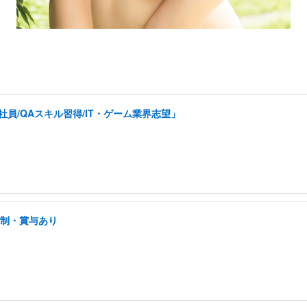
員/QAスキル習得/IT・ゲーム業界志望」
日制・賞与あり