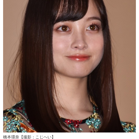
橋本環奈【撮影：こじへい】