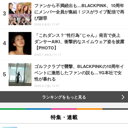
ファンから不満続出も…BLACKPINK、10周年
にメンバー全員が集結！ジスがライブ配信で再
び謝罪
2026.8.8(土) 17:47
「これダンス？“性行為”じゃん」発言で炎上
ダンサーAIKI、衝撃的なスイムウェア姿を披露
【PHOTO】
2025.7.29(火) 11:17
ゴルフクラブで襲撃、BLACKPINKの10周年イ
ベントに激怒したファンの説も…YG本社で女
性が暴れる
2026.8.7(金) 10:47
ランキングをもっと見る
特集・連載