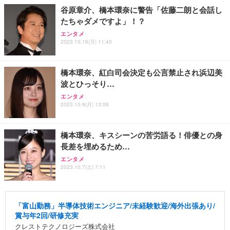
谷原章介、橋本環奈に警告「佐藤二朗と会話し
たちゃダメですよ」！？
エンタメ
2023.10.16(月) 11:40
橋本環奈、紅白司会決定も公言禁止され浜辺美
波とひっそり…
エンタメ
2023.10.9(月) 13:08
橋本環奈、キスシーンの苦労語る！俳優との身
長差を埋めるため…
エンタメ
2023.10.7(土) 7:11
「富山勤務」半導体技術エンジニア/未経験歓迎/海外出張あり/
賞与年2回/研修充実
クレストテクノロジーズ株式会社