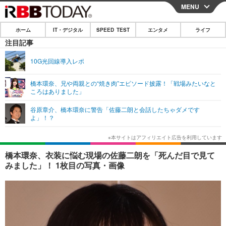
MENU
CLOSE
ホーム
IT・デジタル
SPEED TEST
エンタメ
ライフ
ホーム
注目記事
IT・デジタル
10G光回線導入レポ
IT・デジタルTOP
スマートフォン
SPEED TEST
橋本環奈、兄や両親との“焼き肉”エピソード披露！「戦場みたいなと
ころはありました」
ネタ
ガジェット・ツール
エンタメ
谷原章介、橋本環奈に警告「佐藤二朗と会話したちゃダメです
ショッピング
その他
よ」！？
エンタメTOP
映画・ドラマ
ライフ
韓流・K-POP
韓国・芸能
ライフTOP
グルメ
リリース一覧
橋本環奈、衣装に悩む現場の佐藤二朗を「死んだ目で見て
音楽
スポーツ
ペット
ショッピング
みました」！ 1枚目の写真・画像
プッシュ通知の停止方法
グラビア
ブログ
その他
ショッピング
その他