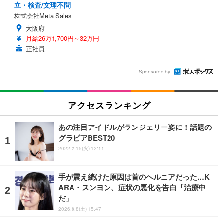
立・検査/文理不問
株式会社Meta Sales
大阪府
月給26万1,700円～32万円
正社員
Sponsored by
アクセスランキング
あの注目アイドルがランジェリー姿に！話題の
グラビアBEST20
2022.2.15(火) 12:11
手が震え続けた原因は首のヘルニアだった…K
ARA・スンヨン、症状の悪化を告白「治療中
だ」
2026.8.8(土) 15:47