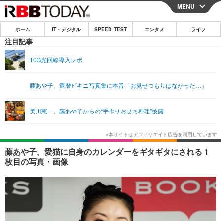
MENU
CLOSE
ホーム
IT・デジタル
SPEED TEST
エンタメ
ライフ
ホーム
注目記事
IT・デジタル
10G光回線導入レポ
IT・デジタルTOP
スマートフォン
SPEED TEST
藤あや子、還暦ビキニ写真集に本音「お見せつもりはなかった…」
ネタ
ガジェット・ツール
エンタメ
美川憲一、藤あや子からの“手作りおせち料理”披露
ショッピング
その他
エンタメTOP
映画・ドラマ
ライフ
韓流・K-POP
韓国・芸能
ライフTOP
グルメ
リリース一覧
藤あや子、愛猫に自身のカレンダーをギタギタにされる 1
音楽
スポーツ
ペット
ショッピング
枚目の写真・画像
プッシュ通知の停止方法
グラビア
ブログ
その他
ショッピング
その他