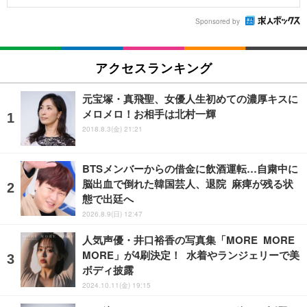
Sponsored by
アクセスランキング
元宝塚・真飛聖、女優人生初めての濃厚キスに
メロメロ！お相手は北村一輝
2018.8.3(金) 21:21
BTSメンバーからの借金に飲酒運転…自粛中に
脳出血で倒れた韓国芸人、退院 麻痺が残る状
態で出廷へ
2026.8.9(日) 12:47
人気声優・井口裕香の写真集「MORE MORE
MORE」が4刷決定！ 水着やランジェリーで美
ボディ披露
2024.10.11(金) 19:15