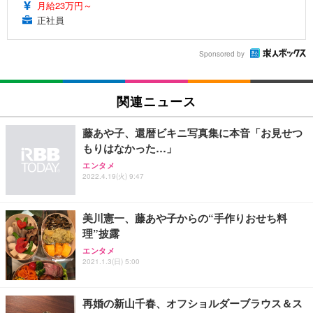
月給23万円～
正社員
Sponsored by
関連ニュース
藤あや子、還暦ビキニ写真集に本音「お見せつ
もりはなかった…」
エンタメ
2022.4.19(火) 9:47
美川憲一、藤あや子からの“手作りおせち料
理”披露
エンタメ
2021.1.3(日) 5:00
再婚の新山千春、オフショルダーブラウス＆ス