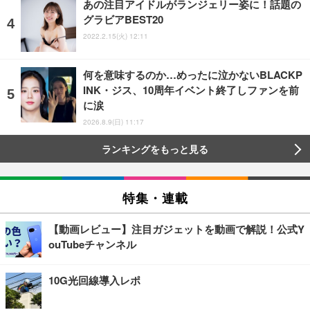
あの注目アイドルがランジェリー姿に！話題の
グラビアBEST20
2022.2.15(火) 12:11
何を意味するのか…めったに泣かないBLACKP
INK・ジス、10周年イベント終了しファンを前
に涙
2026.8.9(日) 11:17
ランキングをもっと見る
特集・連載
【動画レビュー】注目ガジェットを動画で解説！公式Y
ouTubeチャンネル
10G光回線導入レポ