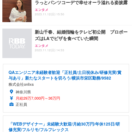
ラっとパンツコーデで幸せオーラ溢れる姿披露
エンタメ
2023.11.12(日) 15:50
新山千春、結婚指輪をテレビ初公開 プロポー
ズはLAでピザを食べていた瞬間
エンタメ
2023.11.12(日) 14:53
QAエンジニア未経験者歓迎「正社員/土日祝休み/研修充実/賞
与あり」新たなスタートを切ろう/横浜市栄区勤務/9582
株式会社onlixs
神奈川県
月給29万7,000円～36万円
正社員
「WEBデザイナー」未経験大歓迎/月給30万円/年休125日/研
修充実/フルリモ/フルフレックス