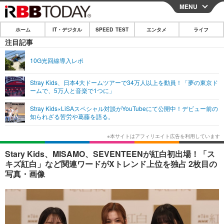
MENU
CLOSE
ホーム
IT・デジタル
SPEED TEST
エンタメ
ライフ
ホーム
注目記事
IT・デジタル
10G光回線導入レポ
IT・デジタルTOP
スマートフォン
SPEED TEST
Stray Kids、日本4大ドームツアーで34万人以上を動員！「夢の東京ド
ームで、5万人と音楽で1つに」
ネタ
ガジェット・ツール
エンタメ
Stray Kids×LiSAスペシャル対談がYouTubeにて公開中！デビュー前の
ショッピング
その他
知られざる苦労や葛藤を語る。
エンタメTOP
映画・ドラマ
ライフ
韓流・K-POP
韓国・芸能
ライフTOP
グルメ
リリース一覧
Stary Kids、MISAMO、SEVENTEENが紅白初出場！「ス
音楽
スポーツ
ペット
ショッピング
キズ紅白」など関連ワードがXトレンド上位を独占 2枚目の
プッシュ通知の停止方法
写真・画像
グラビア
ブログ
その他
ショッピング
その他