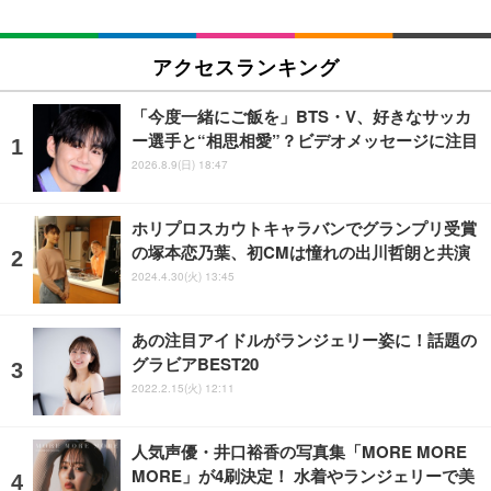
アクセスランキング
「今度一緒にご飯を」BTS・V、好きなサッカ
ー選手と“相思相愛”？ビデオメッセージに注目
2026.8.9(日) 18:47
ホリプロスカウトキャラバンでグランプリ受賞
の塚本恋乃葉、初CMは憧れの出川哲朗と共演
2024.4.30(火) 13:45
あの注目アイドルがランジェリー姿に！話題の
グラビアBEST20
2022.2.15(火) 12:11
人気声優・井口裕香の写真集「MORE MORE
MORE」が4刷決定！ 水着やランジェリーで美