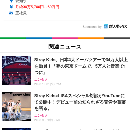
愛知県
月給30万5,700円～60万円
正社員
Sponsored by
関連ニュース
Stray Kids、日本4大ドームツアーで34万人以上
を動員！「夢の東京ドームで、5万人と音楽で1
つに」
エンタメ
2023.10.31(火) 7:51
Stray Kids×LiSAスペシャル対談がYouTubeに
て公開中！デビュー前の知られざる苦労や葛藤
を語る。
エンタメ
2023.9.27(水) 9:53