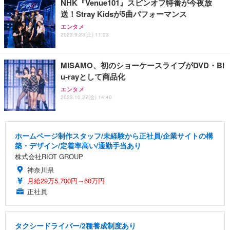
NHK『Venue101』スピンオフ特番が今夜放
送！Stray Kidsが5曲パフォーマンス
エンタメ
2023.9.23(土) 11:03
MISAMO、初のショーケースライブがDVD・Bl
u-rayとして商品化
エンタメ
2023.10.27(金) 14:40
ホームページ制作スタッフ/未経験から正社員/企業サイトの構
築・デザイン/定着率高い/通勤手当あり
株式会社RIOT GROUP
神奈川県
月給29万5,700円～60万円
正社員
タクシードライバー/2種養成制度あり