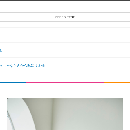
SPEED TEST
能
ちっちゃなときから既にリオ様」