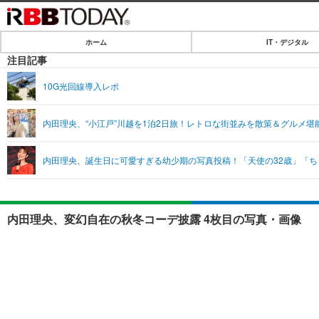
ホーム
IT・デジタル
ホーム
注目記事
IT・デジタル
10G光回線導入レポ
IT・デジタルTOP
SPEED TEST
内田理央、“小江戸”川越を1泊2日旅！レトロな街並みを散策＆グルメ堪
ネタ
エンタメ
内田理央、誕生日に可愛すぎる幼少期の写真投稿！「天使の32歳」「
ショッピング
エンタメTOP
ライフ
韓流・K-POP
ライフTOP
リリース一覧
内田理央、変幻自在の秋冬コーデ披露 4枚目の写真・画像
音楽
ペット
プッシュ通知の停止方法
グラビア
その他
ショッピング