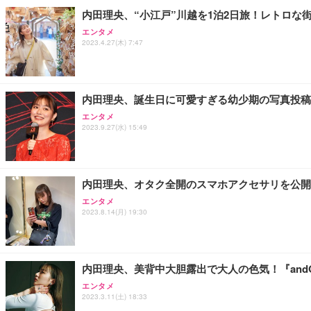
内田理央、“小江戸”川越を1泊2日旅！レトロな
エンタメ
2023.4.27(木) 7:47
内田理央、誕生日に可愛すぎる幼少期の写真投稿
エンタメ
2023.9.27(水) 15:49
内田理央、オタク全開のスマホアクセサリを公開
エンタメ
2023.8.14(月) 19:30
内田理央、美背中大胆露出で大人の色気！『and
エンタメ
2023.3.11(土) 18:33