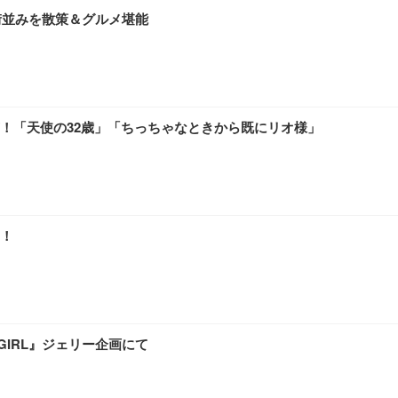
街並みを散策＆グルメ堪能
！「天使の32歳」「ちっちゃなときから既にリオ様」
！
GIRL』ジェリー企画にて