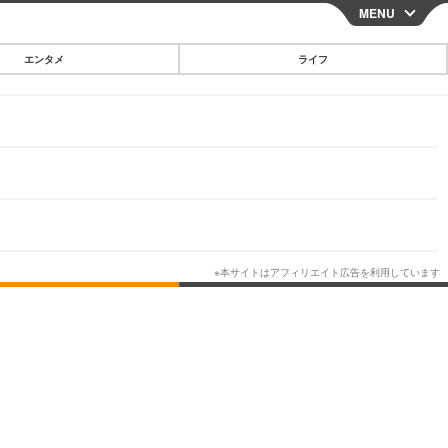
MENU
CLOSE
エンタメ
ライフ
スマートフォン
ガジェット・ツール
その他
映画・ドラマ
韓国・芸能
グルメ
スポーツ
ショッピング
ブログ
その他