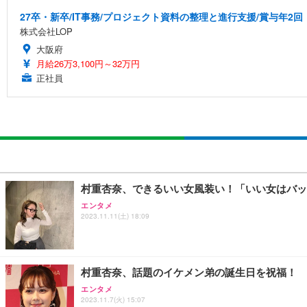
27卒・新卒/IT事務/プロジェクト資料の整理と進行支援/賞与年2回
株式会社LOP
大阪府
月給26万3,100円～32万円
正社員
村重杏奈、できるいい女風装い！「いい女はバッ
エンタメ
2023.11.11(土) 18:09
村重杏奈、話題のイケメン弟の誕生日を祝福！
エンタメ
2023.11.7(火) 15:07