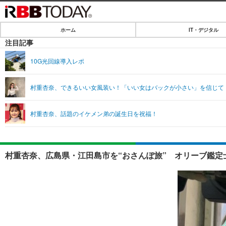
ホーム
IT・デジタル
ホーム
注目記事
IT・デジタル
10G光回線導入レポ
IT・デジタルTOP
SPEED TEST
村重杏奈、できるいい女風装い！「いい女はバックが小さい」を信じて
ネタ
エンタメ
村重杏奈、話題のイケメン弟の誕生日を祝福！
ショッピング
エンタメTOP
ライフ
韓流・K-POP
ライフTOP
リリース一覧
村重杏奈、広島県・江田島市を“おさんぽ旅” オリーブ鑑定
音楽
ペット
プッシュ通知の停止方法
グラビア
その他
ショッピング