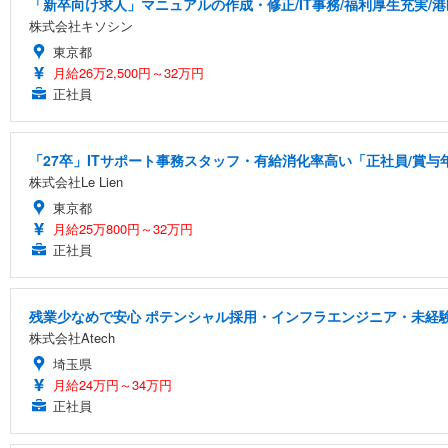
「新卒向け求人」マニュアルの作成・修正/IT事務/福利厚生充実/港
株式会社キソシン
東京都
月給26万2,500円～32万円
正社員
「27卒」ITサポート事務スタッフ・有給消化率高い「正社員/賞与
株式会社Le Lien
東京都
月給25万800円～32万円
正社員
残業少なめで安心 ポテンシャル採用・インフラエンジニア・未経
株式会社Atech
埼玉県
月給24万円～34万円
正社員