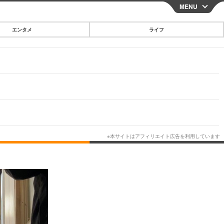
MENU
CLOSE
エンタメ
ライフ
スマートフォン
ガジェット・ツール
その他
映画・ドラマ
韓国・芸能
グルメ
スポーツ
ショッピング
ブログ
その他