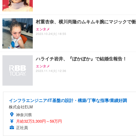
村重杏奈、横川尚隆のムキムキ腕にマジックで衝
エンタメ
2023.10.24(火) 18:55
ハライチ岩井、『ぽかぽか』で結婚生報告！
エンタメ
2023.11.14(火) 12:36
インフラエンジニア/IT基盤の設計・構築/丁寧な指導/業績好調
株式会社ELM
神奈川県
月給32万3,300円～59万円
正社員