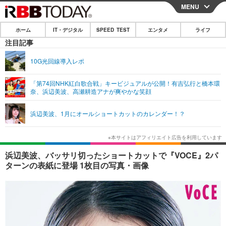
MENU
CLOSE
ホーム
IT・デジタル
SPEED TEST
エンタメ
ライフ
ホーム
注目記事
IT・デジタル
10G光回線導入レポ
IT・デジタルTOP
スマートフォン
SPEED TEST
「第74回NHK紅白歌合戦」キービジュアルが公開！有吉弘行と橋本環
奈、浜辺美波、高瀬耕造アナが爽やかな笑顔
ネタ
ガジェット・ツール
エンタメ
浜辺美波、1月にオールショートカットのカレンダー！？
ショッピング
その他
エンタメTOP
映画・ドラマ
ライフ
韓流・K-POP
韓国・芸能
ライフTOP
グルメ
リリース一覧
浜辺美波、バッサリ切ったショートカットで『VOCE』2パ
音楽
スポーツ
ペット
ショッピング
ターンの表紙に登場 1枚目の写真・画像
プッシュ通知の停止方法
グラビア
ブログ
その他
ショッピング
その他