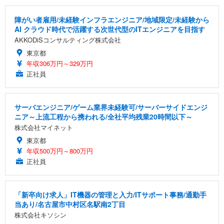
障がい者雇用/未経験インフラエンジニア/地域限定/未経験から
AI クラウド時代で活躍する次世代型のITエンジニアを目指す
AKKODiSコンサルティング株式会社
東京都
年収306万円～329万円
正社員
サーバエンジニア/ゲーム業界未経験可/サーバーサイドエンジ
ニア～上流工程から携われる/全社平均残業20時間以下～
株式会社マイネット
東京都
年収500万円～800万円
正社員
「新卒向け求人」IT機器の管理と入力/ITサポート事務/通勤手
当あり/名古屋市中村区名駅南2丁目
株式会社キソシン