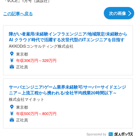
『VOCE』1月号（講談社）
次の画像
この記事へ戻る
障がい者雇用/未経験インフラエンジニア/地域限定/未経験から
AI クラウド時代で活躍する次世代型のITエンジニアを目指す
AKKODiSコンサルティング株式会社
東京都
年収306万円～329万円
正社員
サーバエンジニア/ゲーム業界未経験可/サーバーサイドエンジ
ニア～上流工程から携われる/全社平均残業20時間以下～
株式会社マイネット
東京都
年収500万円～800万円
正社員
Sponsored by