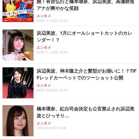
開！有吉弘行と橋本環奈、浜辺美波、高瀬耕造
アナが爽やかな笑顔
エンタメ
2023.11.14(火) 10:46
浜辺美波、1月にオールショートカットのカレ
ンダー！？
エンタメ
2023.11.13(月) 18:30
浜辺美波、神木隆之介と髪型がお揃いに！？TIF
Fレッドカーペットでのツーショット公開
エンタメ
2023.10.24(火) 12:44
橋本環奈、紅白司会決定も公言禁止され浜辺美
波とひっそり…
エンタメ
2023.10.9(月) 13:08