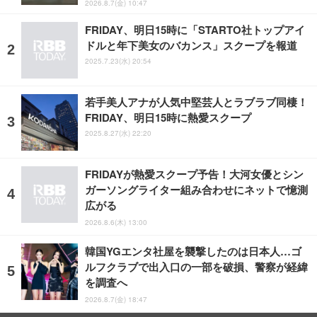
2026.8.7(金) 10:47
FRIDAY、明日15時に「STARTO社トップアイ
ドルと年下美女のバカンス」スクープを報道
2025.7.23(水) 20:54
若手美人アナが人気中堅芸人とラブラブ同棲！
FRIDAY、明日15時に熱愛スクープ
2025.8.27(水) 22:20
FRIDAYが熱愛スクープ予告！大河女優とシン
ガーソングライター組み合わせにネットで憶測
広がる
2026.8.6(木) 13:00
韓国YGエンタ社屋を襲撃したのは日本人…ゴ
ルフクラブで出入口の一部を破損、警察が経緯
を調査へ
2026.8.7(金) 18:47