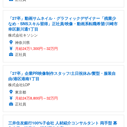
「27卒」動画サムネイル・グラフィックデザイナー「残業少
なめ・SNSスキル習得」正社員/映像・動画系転職希望/川崎市
幸区新川通1丁目
株式会社キソシン
神奈川県
月給24万1,300円～32万円
正社員
「27卒」企業PR映像制作スタッフ/土日祝休み/髪型・服装自
由/港区港南1丁目
株式会社LOP
東京都
月給24万8,800円～32万円
正社員
三井住友銀行100%子会社 人材紹介コンサルタント 両手型 募