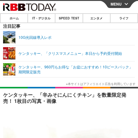
MENU
CLOSE
ホーム
IT・デジタル
SPEED TEST
エンタメ
ライフ
ホーム
注目記事
IT・デジタル
10G光回線導入レポ
IT・デジタルTOP
スマートフォン
SPEED TEST
ケンタッキー、「クリスマスメニュー」本日から予約受付開始
ネタ
ガジェット・ツール
エンタメ
ケンタッキー、960円もお得な「お盆におすすめ！10ピースパック」
ショッピング
その他
期間限定販売
エンタメTOP
映画・ドラマ
ライフ
韓流・K-POP
韓国・芸能
ライフTOP
グルメ
リリース一覧
ケンタッキー、「辛みそにんにくチキン」を数量限定発
音楽
スポーツ
ペット
ショッピング
売！ 1枚目の写真・画像
プッシュ通知の停止方法
グラビア
ブログ
その他
ショッピング
その他