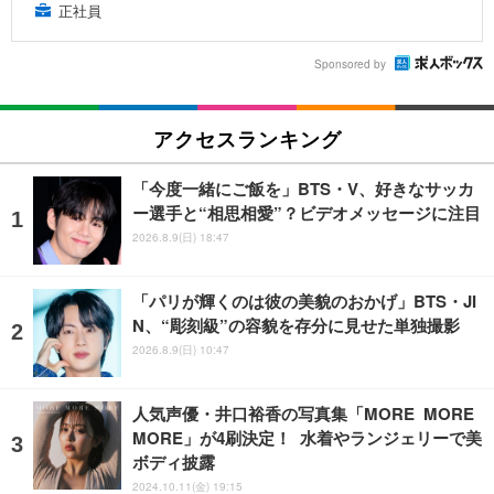
正社員
Sponsored by
アクセスランキング
「今度一緒にご飯を」BTS・V、好きなサッカ
ー選手と“相思相愛”？ビデオメッセージに注目
2026.8.9(日) 18:47
「パリが輝くのは彼の美貌のおかげ」BTS・JI
N、“彫刻級”の容貌を存分に見せた単独撮影
2026.8.9(日) 10:47
人気声優・井口裕香の写真集「MORE MORE
MORE」が4刷決定！ 水着やランジェリーで美
ボディ披露
2024.10.11(金) 19:15