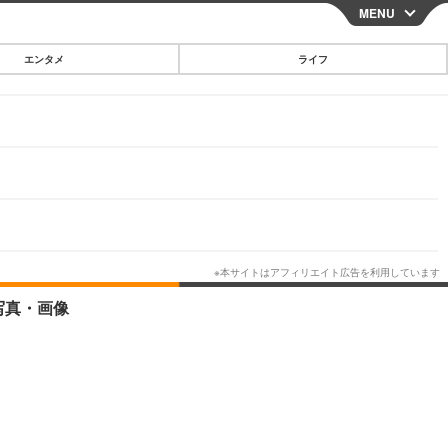
MENU
CLOSE
エンタメ
ライフ
スマートフォン
ガジェット・ツール
その他
映画・ドラマ
韓国・芸能
グルメ
の写真・画像
スポーツ
ショッピング
ブログ
その他