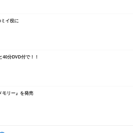
のミイ役に
40分DVD付で！！
トメモリー』を発売