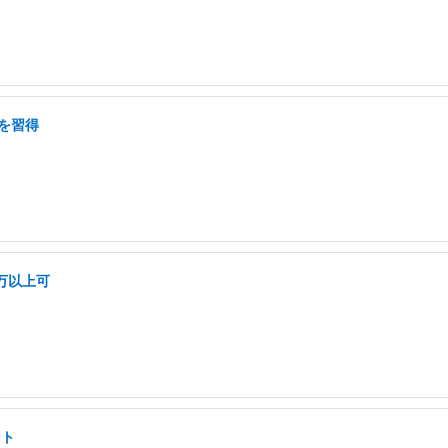
を習得
万以上可
ント