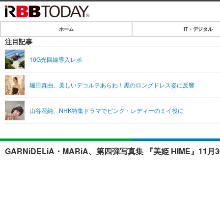
ホーム
IT・デジタル
ホーム
注目記事
IT・デジタル
10G光回線導入レポ
IT・デジタルTOP
SPEED TEST
堀田真由、美しいデコルテあらわ！黒のロングドレス姿に反響
ネタ
エンタメ
山谷花純、NHK特集ドラマでピンク・レディーのミイ役に
ショッピング
エンタメTOP
ライフ
韓流・K-POP
ライフTOP
リリース一覧
GARNiDELiA・MARiA、第四弾写真集 『美姫 HIME
音楽
ペット
プッシュ通知の停止方法
グラビア
その他
ショッピング