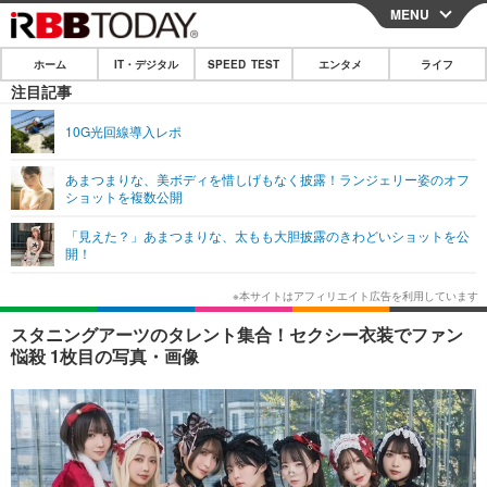
MENU
CLOSE
ホーム
IT・デジタル
SPEED TEST
エンタメ
ライフ
ホーム
注目記事
IT・デジタル
10G光回線導入レポ
IT・デジタルTOP
スマートフォン
SPEED TEST
あまつまりな、美ボディを惜しげもなく披露！ランジェリー姿のオフ
ショットを複数公開
ネタ
ガジェット・ツール
エンタメ
「見えた？」あまつまりな、太もも大胆披露のきわどいショットを公
ショッピング
その他
開！
エンタメTOP
映画・ドラマ
ライフ
韓流・K-POP
韓国・芸能
ライフTOP
グルメ
リリース一覧
スタニングアーツのタレント集合！セクシー衣装でファン
音楽
スポーツ
ペット
ショッピング
悩殺 1枚目の写真・画像
プッシュ通知の停止方法
グラビア
ブログ
その他
ショッピング
その他