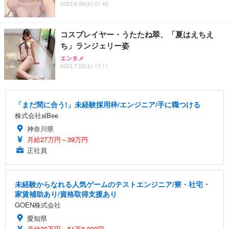
2023.8.29(火) 21:40
コスプレイヤー・うたたね翠、「夏はえちえ
ち」ランジェリー姿
エンタメ
2023.7.22(土) 17:11
「まだ間に合う!」未経験採用枠/エンジニア/手に職つける
株式会社alBee
神奈川県
月給27万円～39万円
正社員
未経験からなれる人気ゲームのテストエンジニア/寮・社宅・
家賃補助あり/資格取得支援あり
GOEN株式会社
愛知県
月給30万円～51万8,000円