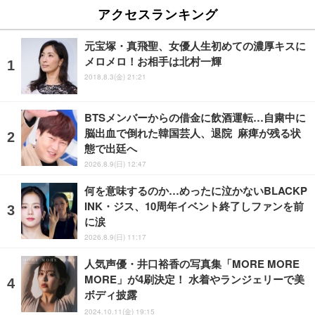
アクセスランキング
元宝塚・真飛聖、女優人生初めての濃厚キスに
メロメロ！お相手は北村一輝
2018.8.3(金) 21:21
BTSメンバーからの借金に飲酒運転…自粛中に
脳出血で倒れた韓国芸人、退院 麻痺が残る状
態で出廷へ
2026.8.9(日) 12:47
何を意味するのか…めったに泣かないBLACKP
INK・ジス、10周年イベント終了しファンを前
に涙
2026.8.9(日) 11:17
人気声優・井口裕香の写真集「MORE MORE
MORE」が4刷決定！ 水着やランジェリーで美
ボディ披露
2024.10.11(金) 19:15