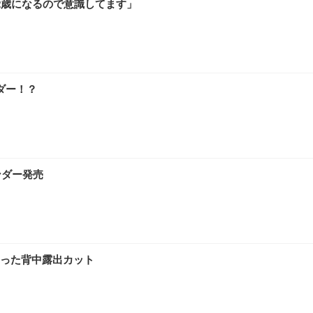
2歳になるので意識してます」
ダー！？
ンダー発売
った背中露出カット