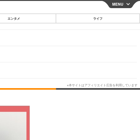
MENU
CLOSE
エンタメ
ライフ
スマートフォン
ガジェット・ツール
その他
映画・ドラマ
韓国・芸能
グルメ
スポーツ
ショッピング
ブログ
その他