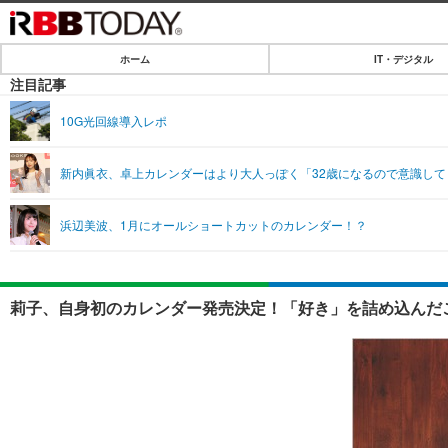
ホーム
IT・デジタル
ホーム
注目記事
IT・デジタル
10G光回線導入レポ
IT・デジタルTOP
SPEED TEST
新内眞衣、卓上カレンダーはより大人っぽく「32歳になるので意識して
ネタ
エンタメ
浜辺美波、1月にオールショートカットのカレンダー！？
ショッピング
エンタメTOP
ライフ
韓流・K-POP
ライフTOP
リリース一覧
莉子、自身初のカレンダー発売決定！「好き」を詰め込んだこ
音楽
ペット
プッシュ通知の停止方法
グラビア
その他
ショッピング