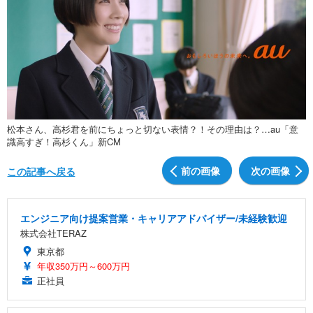
松本さん、高杉君を前にちょっと切ない表情？！その理由は？…au「意
識高すぎ！高杉くん」新CM
前の画像
次の画像
この記事へ戻る
エンジニア向け提案営業・キャリアアドバイザー/未経験歓迎
株式会社TERAZ
東京都
年収350万円～600万円
正社員