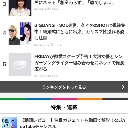
画にネット「相変わらず」「嘘でしょ…」
2026.8.6(木) 15:09
BIGBANG・SOL夫妻、久々の2SHOTに視線集
中！結婚式にともに出席、カリスマ性溢れる姿
に注目
2025.10.12(日) 17:47
FRIDAYが熱愛スクープ予告！大河女優とシン
ガーソングライター組み合わせにネットで憶測
広がる
2026.8.6(木) 13:00
ランキングをもっと見る
特集・連載
【動画レビュー】注目ガジェットを動画で解説！公式Y
ouTubeチャンネル