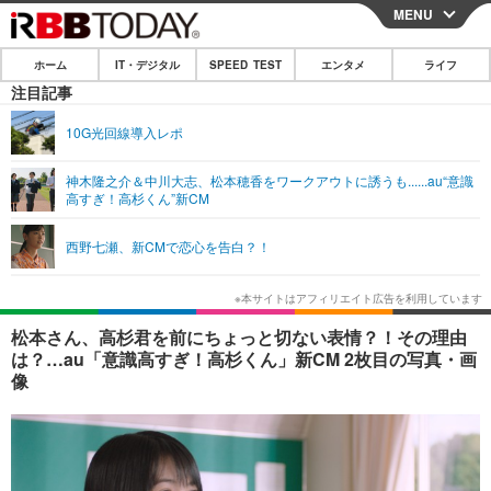
MENU
CLOSE
ホーム
IT・デジタル
SPEED TEST
エンタメ
ライフ
ホーム
注目記事
IT・デジタル
10G光回線導入レポ
IT・デジタルTOP
スマートフォン
SPEED TEST
神木隆之介＆中川大志、松本穂香をワークアウトに誘うも......au“意識
高すぎ！高杉くん”新CM
ネタ
ガジェット・ツール
エンタメ
西野七瀬、新CMで恋心を告白？！
ショッピング
その他
エンタメTOP
映画・ドラマ
ライフ
韓流・K-POP
韓国・芸能
ライフTOP
グルメ
リリース一覧
松本さん、高杉君を前にちょっと切ない表情？！その理由
音楽
スポーツ
ペット
ショッピング
は？…au「意識高すぎ！高杉くん」新CM 2枚目の写真・画
プッシュ通知の停止方法
像
グラビア
ブログ
その他
ショッピング
その他