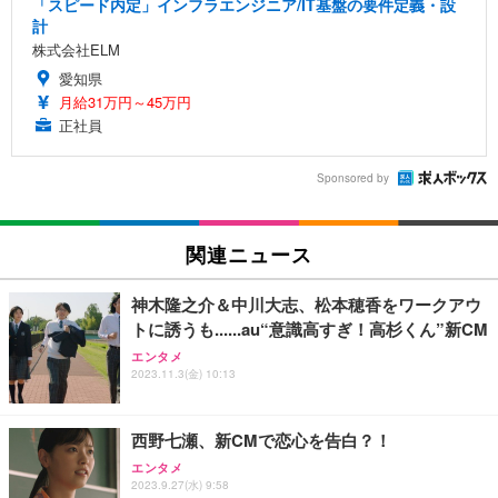
「スピード内定」インフラエンジニア/IT基盤の要件定義・設
計
株式会社ELM
愛知県
月給31万円～45万円
正社員
Sponsored by
関連ニュース
神木隆之介＆中川大志、松本穂香をワークアウ
トに誘うも......au“意識高すぎ！高杉くん”新CM
エンタメ
2023.11.3(金) 10:13
西野七瀬、新CMで恋心を告白？！
エンタメ
2023.9.27(水) 9:58