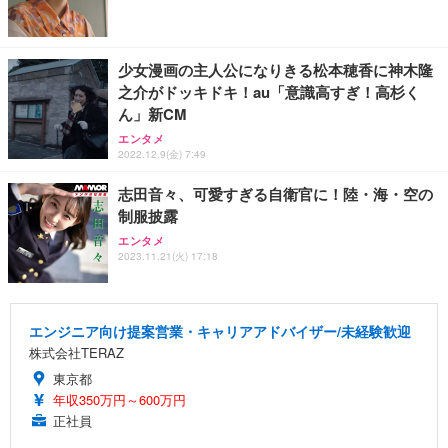
少女漫画の主人公になりきる松本穂香に神木隆
之介がドッキドキ！au「意識高すぎ！高杉く
ん」新CM
エンタメ
2022.12.9(金) 7:49
志田音々、可愛すぎる自衛官に！陸・海・空の
制服披露
エンタメ
2023.11.21(火) 17:18
エンジニア向け提案営業・キャリアアドバイザー/未経験歓迎
株式会社TERAZ
東京都
年収350万円～600万円
正社員