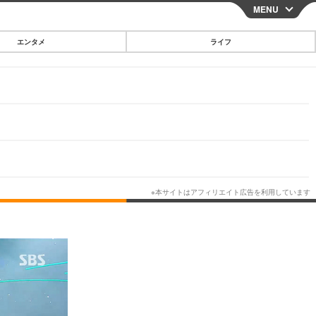
MENU
CLOSE
エンタメ
ライフ
スマートフォン
ガジェット・ツール
その他
映画・ドラマ
韓国・芸能
グルメ
スポーツ
ショッピング
ブログ
その他