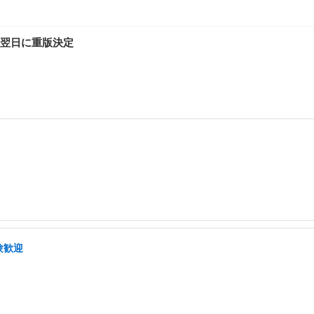
売翌日に重版決定
験歓迎