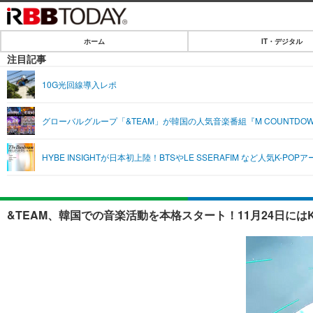
ホーム
IT・デジタル
ホーム
注目記事
IT・デジタル
10G光回線導入レポ
IT・デジタルTOP
SPEED TEST
グローバルグループ「&TEAM」が韓国の人気音楽番組『M COUNTDO
ネタ
エンタメ
HYBE INSIGHTが日本初上陸！BTSやLE SSERAFIM など人気K-
ショッピング
エンタメTOP
ライフ
韓流・K-POP
ライフTOP
リリース一覧
&TEAM、韓国での音楽活動を本格スタート！11月24日にはKB
音楽
ペット
プッシュ通知の停止方法
グラビア
その他
ショッピング