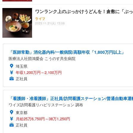
ワンランク上のぶっかけうどんを！倉敷に「ぶっ
ライフ
2023.11.21(火) 15:08
「医師常勤」消化器内科/一般病院/高額年収「1,800万円以上」
医療法人社団鴻愛会 こうのす共生病院
埼玉県
年収1,200万円～2,100万円
正社員
「看護師・准看護師」正社員/訪問看護ステーション/普通自動車運
ワイズ訪問看護リハビリステーション 調布
東京都
月給25万6,750円～38万1,250円
正社員