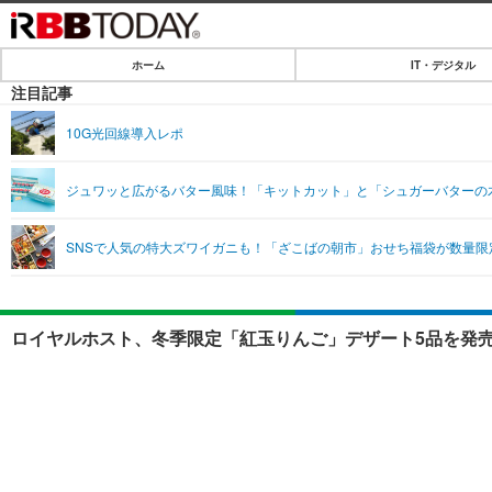
ホーム
IT・デジタル
ホーム
注目記事
IT・デジタル
10G光回線導入レポ
IT・デジタルTOP
SPEED TEST
ジュワッと広がるバター風味！「キットカット」と「シュガーバターの
ネタ
エンタメ
SNSで人気の特大ズワイガニも！「ざこばの朝市」おせち福袋が数量限
ショッピング
エンタメTOP
ライフ
韓流・K-POP
ライフTOP
リリース一覧
ロイヤルホスト、冬季限定「紅玉りんご」デザート5品を発売
音楽
ペット
プッシュ通知の停止方法
グラビア
その他
ショッピング