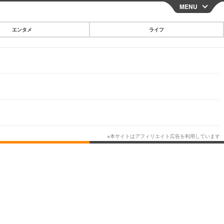
MENU
CLOSE
エンタメ
ライフ
スマートフォン
ガジェット・ツール
その他
映画・ドラマ
韓国・芸能
グルメ
スポーツ
ショッピング
ブログ
その他