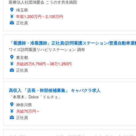
医療法人社団鴻愛会 こうのす共生病院
埼玉県
年収1,200万円～2,100万円
正社員
「看護師・准看護師」正社員/訪問看護ステーション/普通自動車運
ワイズ訪問看護リハビリステーション 調布
東京都
月給25万6,750円～38万1,250円
正社員
高収入 「店長・幹部候補募集」 キャバクラ求人
「本厚木」Dolce「ドルチェ」
神奈川県
月給70万円～
正社員