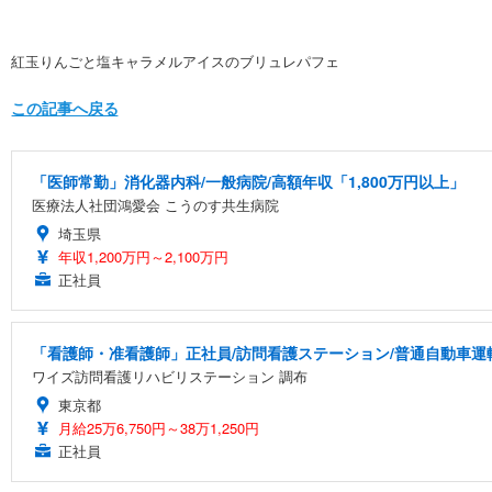
紅玉りんごと塩キャラメルアイスのブリュレパフェ
この記事へ戻る
「医師常勤」消化器内科/一般病院/高額年収「1,800万円以上」
医療法人社団鴻愛会 こうのす共生病院
埼玉県
年収1,200万円～2,100万円
正社員
「看護師・准看護師」正社員/訪問看護ステーション/普通自動車運
ワイズ訪問看護リハビリステーション 調布
東京都
月給25万6,750円～38万1,250円
正社員