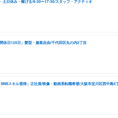
日休み・稼げる/9:30〜17:30/スタッフ・アクティオ
間休日125日」髪型・服装自由/千代田区丸の内2丁目
SNSスキル習得」正社員/映像・動画系転職希望/大阪市淀川区西中島5