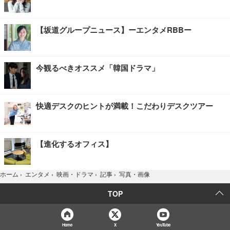
【坂道グループニュース】ーエンタメRBBー
今観るべきオススメ「韓国ドラマ」
快適デスクのヒントが満載！こだわりデスクツアー
【進化するオフィス】
写真・画像
ホーム
›
エンタメ
›
映画・ドラマ
›
記事
›
TOP
Home
X
YouTube