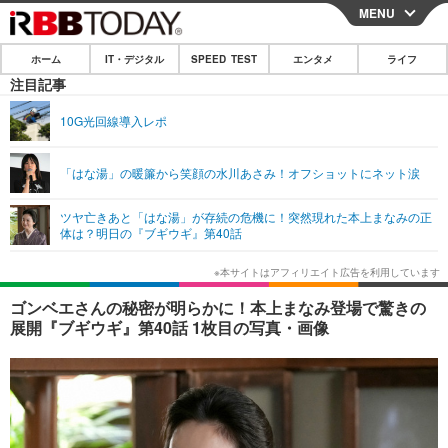
MENU
CLOSE
ホーム
IT・デジタル
SPEED TEST
エンタメ
ライフ
ホーム
注目記事
IT・デジタル
10G光回線導入レポ
IT・デジタルTOP
スマートフォン
SPEED TEST
「はな湯」の暖簾から笑顔の水川あさみ！オフショットにネット涙
ネタ
ガジェット・ツール
エンタメ
ツヤ亡きあと「はな湯」が存続の危機に！突然現れた本上まなみの正
ショッピング
その他
体は？明日の『ブギウギ』第40話
エンタメTOP
映画・ドラマ
ライフ
韓流・K-POP
韓国・芸能
ライフTOP
グルメ
リリース一覧
ゴンベエさんの秘密が明らかに！本上まなみ登場で驚きの
音楽
スポーツ
ペット
ショッピング
展開『ブギウギ』第40話 1枚目の写真・画像
プッシュ通知の停止方法
グラビア
ブログ
その他
ショッピング
その他