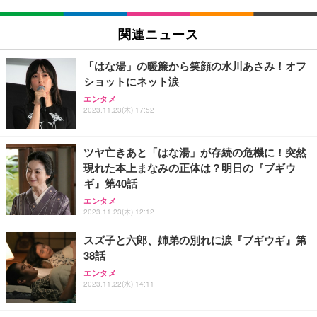
関連ニュース
「はな湯」の暖簾から笑顔の水川あさみ！オフ
ショットにネット涙
エンタメ
2023.11.23(木) 17:52
ツヤ亡きあと「はな湯」が存続の危機に！突然
現れた本上まなみの正体は？明日の『ブギウ
ギ』第40話
エンタメ
2023.11.23(木) 12:12
スズ子と六郎、姉弟の別れに涙『ブギウギ』第
38話
エンタメ
2023.11.22(水) 14:11