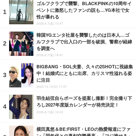
ゴルフクラブで襲撃、BLACKPINKの10周年イ
ベントに激怒したファンの説も…YG本社で女
性が暴れる
2026.8.7(金) 10:47
韓国YGエンタ社屋を襲撃したのは日本人…ゴ
ルフクラブで出入口の一部を破損、警察が経緯
を調査へ
2026.8.7(金) 18:47
BIGBANG・SOL夫妻、久々の2SHOTに視線集
中！結婚式にともに出席、カリスマ性溢れる姿
に注目
2025.10.12(日) 17:47
羽生結弦自らポーズを提案し撮影！完全撮り下
ろし2027年度版カレンダーが発売決定！
2026.8.7(金) 16:03
横田真悠＆BE:FIRST・LEOの熱愛報道にファ
ン「同年代との真剣交際最高」「マジ推せる」